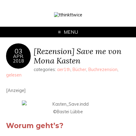
MENU
[Rezension] Save me von
03
APR.
Mona Kasten
2018
categories:
aer1th
,
Bücher
,
Buchrezension
,
gelesen
[Anzeige]
©Bastei Lübbe
Worum geht’s?