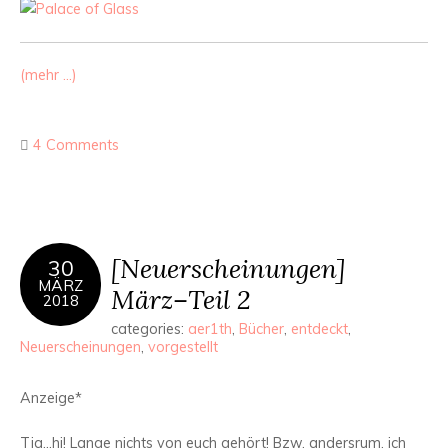
(mehr …)
4 Comments
[Neuerscheinungen]
30
MÄRZ
März–Teil 2
2018
categories:
aer1th
,
Bücher
,
entdeckt
,
Neuerscheinungen
,
vorgestellt
Anzeige*
Tja…hi! Lange nichts von euch gehört! Bzw. andersrum, ich