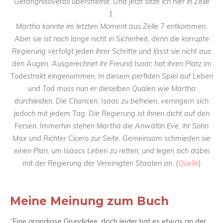
Gefängnisoverall überstreifte. Und jetzt sitze ich hier in Zelle
1.
Martha konnte im letzten Moment aus Zelle 7 entkommen.
Aber sie ist noch lange nicht in Sicherheit, denn die korrupte
Regierung verfolgt jeden ihrer Schritte und lässt sie nicht aus
den Augen. Ausgerechnet ihr Freund Isaac hat ihren Platz im
Todestrakt eingenommen. In diesem perfiden Spiel auf Leben
und Tod muss nun er dieselben Qualen wie Martha
durchleiden. Die Chancen, Isaac zu befreien, verringern sich
jedoch mit jedem Tag. Die Regierung ist ihnen dicht auf den
Fersen. Immerhin stehen Martha die Anwältin Eve, ihr Sohn
Max und Richter Cicero zur Seite. Gemeinsam schmieden sie
einen Plan, um Isaacs Leben zu retten, und legen sich dabei
mit der Regierung der Vereinigten Staaten an. (
Quelle
)
Meine Meinung zum Buch
“Eine grandiose Grundidee, doch leider hat es etwas an der