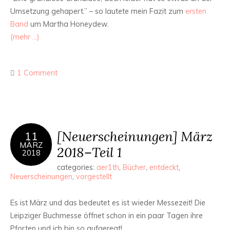
Umsetzung gehapert.” – so lautete mein Fazit zum
ersten
Band
um Martha Honeydew.
(mehr …)
1 Comment
[Neuerscheinungen] März
11
MÄRZ
2018–Teil 1
2018
categories:
aer1th
,
Bücher
,
entdeckt
,
Neuerscheinungen
,
vorgestellt
Es ist März und das bedeutet es ist wieder Messezeit! Die
Leipziger Buchmesse öffnet schon in ein paar Tagen ihre
Pforten und ich bin so aufgeregt!