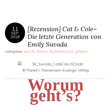
[Rezension] Cat & Cole–
11
SEP.
Die letzte Generation von
2018
Emily Suvada
categories:
aer1th
,
Bücher
,
Buchrezension
,
gelesen
© Planet! / Thienemann-Esslinger Verlag
Worum
geht’s?