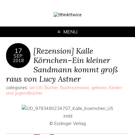
MENU
[Rezension] Kalle
17
SEP.
Körnchen–Ein kleiner
2018
Sandmann kommt groß
raus von Lucy Astner
categories:
aer1th
,
Bücher
,
Buchrezension
,
gelesen
,
Kinder-
und Jugendbücher
© Esslinger Verlag