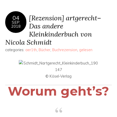
[Rezension] artgerecht–
04
SEP.
Das andere
2018
Kleinkinderbuch von
Nicola Schmidt
categories:
aer1th
,
Bücher
,
Buchrezension
,
gelesen
© Kösel-Verlag
Worum geht’s?