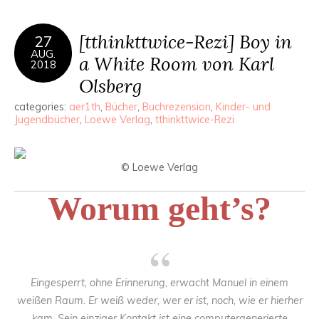
[tthinkttwice-Rezi] Boy in
27
AUG.
a White Room von Karl
2018
Olsberg
categories:
aer1th
,
Bücher
,
Buchrezension
,
Kinder- und
Jugendbücher
,
Loewe Verlag
,
tthinkttwice-Rezi
© Loewe Verlag
Worum geht’s?
Eingesperrt, ohne Erinnerung, erwacht Manuel in einem
weißen Raum. Er weiß weder, wer er ist, noch, wie er hierher
kam. Sein einziger Kontakt ist eine computergenerierte