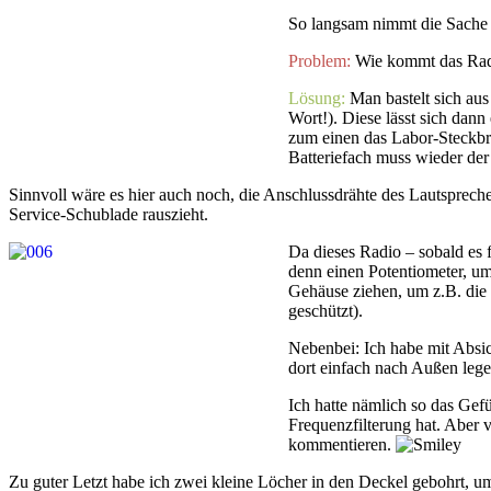
So langsam nimmt die Sache
Problem:
Wie kommt das Rad
Lösung:
Man bastelt sich aus
Wort!). Diese lässt sich dan
zum einen das Labor-Steckbret
Batteriefach muss wieder der P
Sinnvoll wäre es hier auch noch, die Anschlussdrähte des Lautsprech
Service-Schublade rauszieht.
Da dieses Radio – sobald es 
denn einen Potentiometer, um 
Gehäuse ziehen, um z.B. die
geschützt).
Nebenbei: Ich habe mit Absic
dort einfach nach Außen lege
Ich hatte nämlich so das Gefü
Frequenzfilterung hat. Aber vi
kommentieren.
Zu guter Letzt habe ich zwei kleine Löcher in den Deckel gebohrt, u