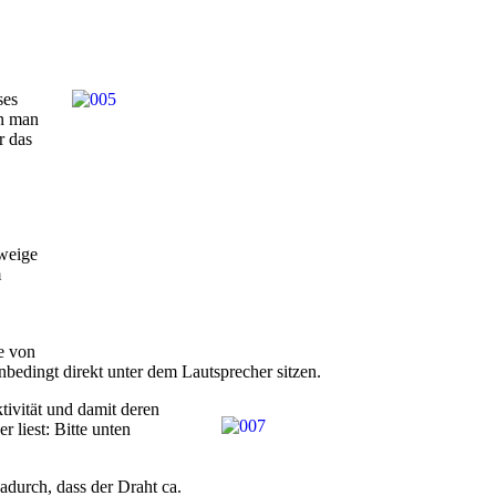
ses
nn man
r das
hweige
m
e von
bedingt direkt unter dem Lautsprecher sitzen.
tivität und damit deren
r liest: Bitte unten
adurch, dass der Draht ca.