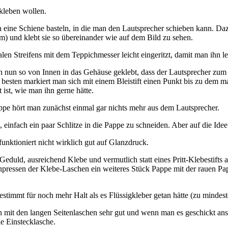
kleben wollen.
 eine Schiene basteln, in die man den Lautsprecher schieben kann. Daz
m) und klebt sie so übereinander wie auf dem Bild zu sehen.
len Streifens mit dem Teppichmesser leicht eingeritzt, damit man ihn l
n nun so von Innen in das Gehäuse geklebt, dass der Lautsprecher zum
esten markiert man sich mit einem Bleistift einen Punkt bis zu dem m
 ist, wie man ihn gerne hätte.
pe hört man zunächst einmal gar nichts mehr aus dem Lautsprecher.
 einfach ein paar Schlitze in die Pappe zu schneiden. Aber auf die Ide
 funktioniert nicht wirklich gut auf Glanzdruck.
duld, ausreichend Klebe und vermutlich statt eines Pritt-Klebestifts 
npressen der Klebe-Laschen ein weiteres Stück Pappe mit der rauen Pa
bestimmt für noch mehr Halt als es Flüssigkleber getan hätte (zu mindes
h mit den langen Seitenlaschen sehr gut und wenn man es geschickt anst
ie Einstecklasche.