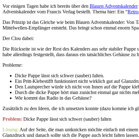
Vor einigen Tagen habe ich bereits über den
Blauen Adventskalender
Adventskalender vom Francis Verlag bestellt. Thema hier: Ein “
Retro
Das Prinzip ist das Gleiche wie beim Blauen Adventskalender: Von Ta
Mittelwellen-Empfänger entsteht. Das bringt schon einmal enorm Spaß 
Der Clou dabei:
Die Rückseite ist wie der Rest des Kalenders aus sehr stabiler Pappe
habe allerdings festgestellt, dass daraus ein tatsächliches Gehäuse zu 
Probleme:
Dicke Pappe lässt sich schwer (sauber) falten.
Ein Pritt-Klebestifft funktioniert nicht wirklich gut auf Glanzdr
Den Lautsprecher würde ich nicht von Innen auf die Pappe kle
Durch die dicke Pappe hört man zunächst einmal gar nichts me
Wie kommt das Radio in das Gehäuse?
Zusätzlich zu den Ideen, die ich umsetzen konnte (dazu komme ich gl
Problem:
Dicke Pappe lässt sich schwer (sauber) falten
Lösung:
Auf der Seite, die man umknicken möchte einfach mit einem T
Glanzdruck und danach sollte sich die Pappe auch leicht falten lassen.