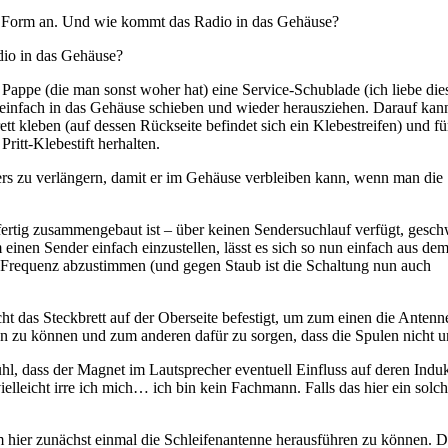
 Form an. Und wie kommt das Radio in das Gehäuse?
io in das Gehäuse?
 Pappe (die man sonst woher hat) eine Service-Schublade (ich liebe die
n einfach in das Gehäuse schieben und wieder herausziehen. Darauf ka
t kleben (auf dessen Rückseite befindet sich ein Klebestreifen) und fü
ritt-Klebestift herhalten.
ers zu verlängern, damit er im Gehäuse verbleiben kann, wenn man die
fertig zusammengebaut ist – über keinen Sendersuchlauf verfügt, gesc
einen Sender einfach einzustellen, lässt es sich so nun einfach aus de
 Frequenz abzustimmen (und gegen Staub ist die Schaltung nun auch
ht das Steckbrett auf der Oberseite befestigt, um zum einen die Antenn
n zu können und zum anderen dafür zu sorgen, dass die Spulen nicht un
hl, dass der Magnet im Lautsprecher eventuell Einfluss auf deren Induk
elleicht irre ich mich… ich bin kein Fachmann. Falls das hier ein solche
m hier zunächst einmal die Schleifenantenne herausführen zu können. D