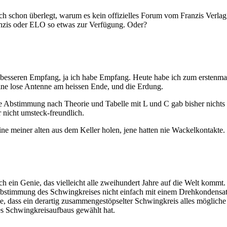
 schon überlegt, warum es kein offizielles Forum vom Franzis Verlag 
anzis oder ELO so etwas zur Verfügung. Oder?
iel besseren Empfang, ja ich habe Empfang. Heute habe ich zum erste
eine lose Antenne am heissen Ende, und die Erdung.
e Abstimmung nach Theorie und Tabelle mit L und C gab bisher nichts he
 nicht umsteck-freundlich.
ne meiner alten aus dem Keller holen, jene hatten nie Wackelkontakte.
h ein Genie, das vielleicht alle zweihundert Jahre auf die Welt kommt.
 Abstimmung des Schwingkreises nicht einfach mit einem Drehkondensa
e, dass ein derartig zusammengestöpselter Schwingkreis alles mögliche t
es Schwingkreisaufbaus gewählt hat.