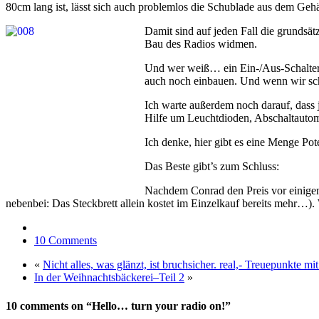
80cm lang ist, lässt sich auch problemlos die Schublade aus dem Ge
Damit sind auf jeden Fall die grundsä
Bau des Radios widmen.
Und wer weiß… ein Ein-/Aus-Schalte
auch noch einbauen. Und wenn wir scho
Ich warte außerdem noch darauf, dass 
Hilfe um Leuchtdioden, Abschaltautom
Ich denke, hier gibt es eine Menge Pot
Das Beste gibt’s zum Schluss:
Nachdem Conrad den Preis vor einigen
nebenbei: Das Steckbrett allein kostet im Einzelkauf bereits mehr…).
10 Comments
«
Nicht alles, was glänzt, ist bruchsicher. real,- Treuepunkte m
In der Weihnachtsbäckerei–Teil 2
»
10 comments on “Hello… turn your radio on!”