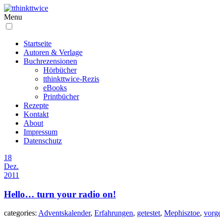
Menu
Startseite
Autoren & Verlage
Buchrezensionen
Hörbücher
tthinkttwice-Rezis
eBooks
Printbücher
Rezepte
Kontakt
About
Impressum
Datenschutz
18
Dez.
2011
Hello… turn your radio on!
categories:
Adventskalender
,
Erfahrungen
,
getestet
,
Mephisztoe
,
vorge