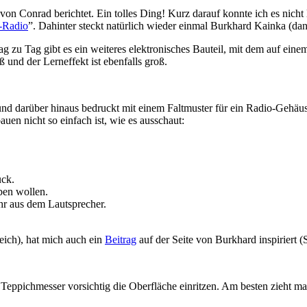
von Conrad berichtet. Ein tolles Ding! Kurz darauf konnte ich es nicht
-Radio
”. Dahinter steckt natürlich wieder einmal Burkhard Kainka (da
g zu Tag gibt es ein weiteres elektronisches Bauteil, mit dem auf eine
und der Lerneffekt ist ebenfalls groß.
 und darüber hinaus bedruckt mit einem Faltmuster für ein Radio-Gehäus
bauen nicht so einfach ist, wie es ausschaut:
uck.
ben wollen.
hr aus dem Lautsprecher.
eich), hat mich auch ein
Beitrag
auf der Seite von Burkhard inspiriert (
eppichmesser vorsichtig die Oberfläche einritzen. Am besten zieht ma