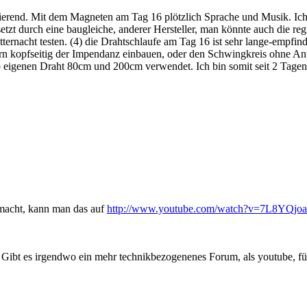
ierend. Mit dem Magneten am Tag 16 plötzlich Sprache und Musik. Ich 
setzt durch eine baugleiche, anderer Hersteller, man könnte auch die r
tternacht testen. (4) die Drahtschlaufe am Tag 16 ist sehr lange-emp
n kopfseitig der Impendanz einbauen, oder den Schwingkreis ohne Ante
 eigenen Draht 80cm und 200cm verwendet. Ich bin somit seit 2 Tagen 
macht, kann man das auf
http://www.youtube.com/watch?v=7L8YQj
eht, Gibt es irgendwo ein mehr technikbezogenenes Forum, als youtube, 