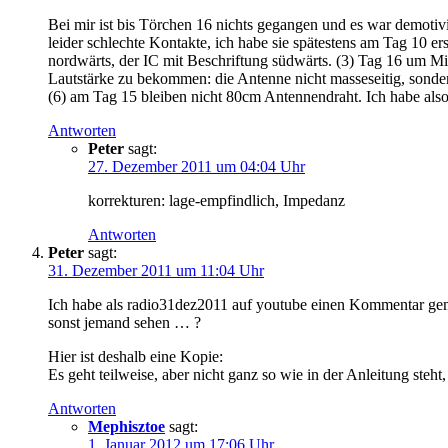
Bei mir ist bis Törchen 16 nichts gegangen und es war demotiv
leider schlechte Kontakte, ich habe sie spätestens am Tag 10 er
nordwärts, der IC mit Beschriftung südwärts. (3) Tag 16 um Mi
Lautstärke zu bekommen: die Antenne nicht masseseitig, sonder
(6) am Tag 15 bleiben nicht 80cm Antennendraht. Ich habe also
Antworten
Peter
sagt:
27. Dezember 2011 um 04:04 Uhr
korrekturen: lage-empfindlich, Impedanz
Antworten
Peter
sagt:
31. Dezember 2011 um 11:04 Uhr
Ich habe als radio31dez2011 auf youtube einen Kommentar ge
sonst jemand sehen … ?
Hier ist deshalb eine Kopie:
Es geht teilweise, aber nicht ganz so wie in der Anleitung st
Antworten
Mephisztoe
sagt:
1. Januar 2012 um 17:06 Uhr