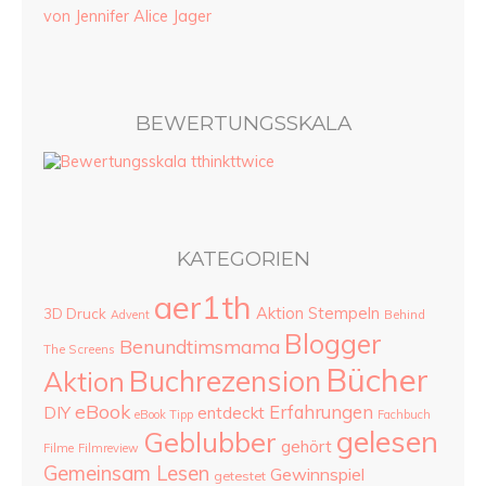
von Jennifer Alice Jager
BEWERTUNGSSKALA
KATEGORIEN
aer1th
Aktion Stempeln
3D Druck
Advent
Behind
Blogger
Benundtimsmama
The Screens
Bücher
Buchrezension
Aktion
eBook
Erfahrungen
DIY
entdeckt
eBook Tipp
Fachbuch
gelesen
Geblubber
gehört
Filme
Filmreview
Gemeinsam Lesen
Gewinnspiel
getestet