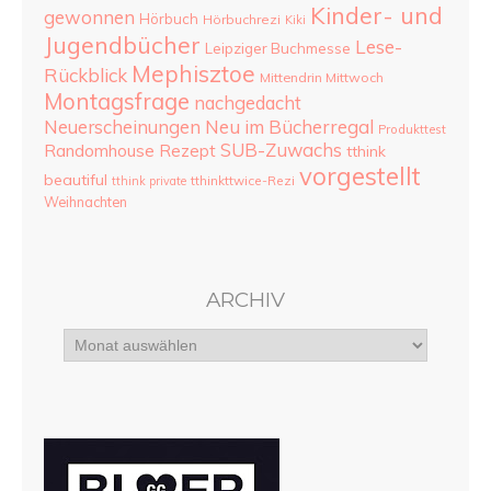
Kinder- und
gewonnen
Hörbuch
Hörbuchrezi
Kiki
Jugendbücher
Lese-
Leipziger Buchmesse
Mephisztoe
Rückblick
Mittendrin Mittwoch
Montagsfrage
nachgedacht
Neu im Bücherregal
Neuerscheinungen
Produkttest
SUB-Zuwachs
Randomhouse
Rezept
tthink
vorgestellt
beautiful
tthinkttwice-Rezi
tthink private
Weihnachten
ARCHIV