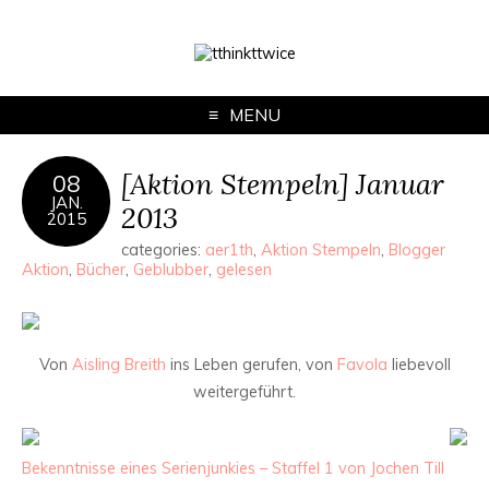
MENU
[Aktion Stempeln] Januar
08
JAN.
2013
2015
categories:
aer1th
,
Aktion Stempeln
,
Blogger
Aktion
,
Bücher
,
Geblubber
,
gelesen
Von
Aisling Breith
ins Leben gerufen, von
Favola
liebevoll
weitergeführt.
Bekenntnisse eines Serienjunkies – Staffel 1 von Jochen Till