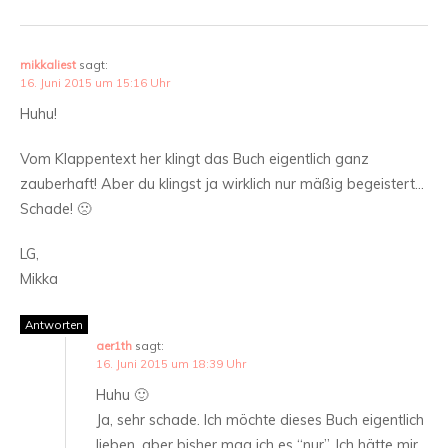
mikkaliest
sagt:
16. Juni 2015 um 15:16 Uhr
Huhu!
Vom Klappentext her klingt das Buch eigentlich ganz
zauberhaft! Aber du klingst ja wirklich nur mäßig begeistert…
Schade! 🙁
LG,
Mikka
Antworten
aer1th
sagt:
16. Juni 2015 um 18:39 Uhr
Huhu 🙂
Ja, sehr schade. Ich möchte dieses Buch eigentlich
lieben, aber bisher mag ich es “nur”. Ich hätte mir