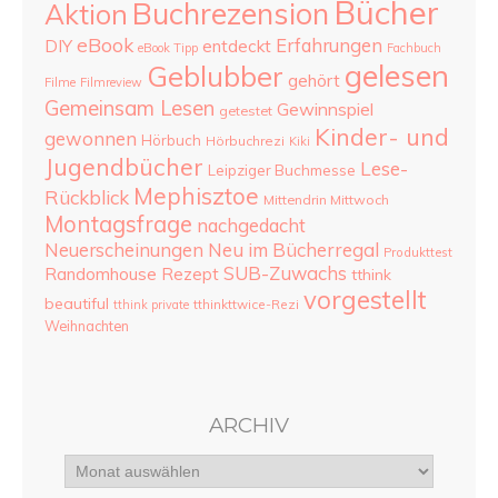
Bücher
Buchrezension
Aktion
eBook
Erfahrungen
DIY
entdeckt
eBook Tipp
Fachbuch
gelesen
Geblubber
gehört
Filme
Filmreview
Gemeinsam Lesen
Gewinnspiel
getestet
Kinder- und
gewonnen
Hörbuch
Hörbuchrezi
Kiki
Jugendbücher
Lese-
Leipziger Buchmesse
Mephisztoe
Rückblick
Mittendrin Mittwoch
Montagsfrage
nachgedacht
Neu im Bücherregal
Neuerscheinungen
Produkttest
SUB-Zuwachs
Randomhouse
Rezept
tthink
vorgestellt
beautiful
tthinkttwice-Rezi
tthink private
Weihnachten
ARCHIV