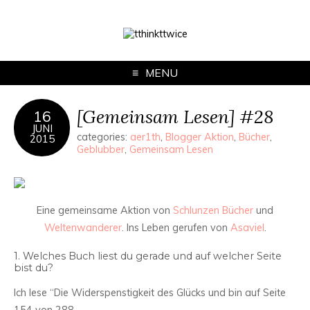
MENU
[Gemeinsam Lesen] #28
16
JUNI
categories:
aer1th
,
Blogger Aktion
,
Bücher
,
2015
Geblubber
,
Gemeinsam Lesen
Eine gemeinsame Aktion von
Schlunzen Bücher
und
Weltenwanderer
. Ins Leben gerufen von
Asaviel
.
1. Welches Buch liest du gerade und auf welcher Seite
bist du?
Ich lese “Die Widerspenstigkeit des Glücks und bin auf Seite