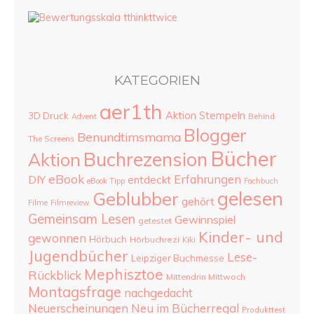
KATEGORIEN
aer1th
Aktion Stempeln
3D Druck
Advent
Behind
Blogger
Benundtimsmama
The Screens
Bücher
Buchrezension
Aktion
eBook
Erfahrungen
DIY
entdeckt
eBook Tipp
Fachbuch
gelesen
Geblubber
gehört
Filme
Filmreview
Gemeinsam Lesen
Gewinnspiel
getestet
Kinder- und
gewonnen
Hörbuch
Hörbuchrezi
Kiki
Jugendbücher
Lese-
Leipziger Buchmesse
Mephisztoe
Rückblick
Mittendrin Mittwoch
Montagsfrage
nachgedacht
Neu im Bücherregal
Neuerscheinungen
Produkttest