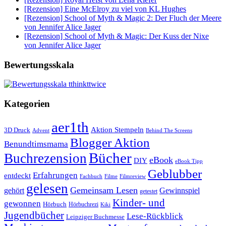
[Rezension] Eine McElroy zu viel von KL Hughes
[Rezension] School of Myth & Magic 2: Der Fluch der Meere
von Jennifer Alice Jager
[Rezension] School of Myth & Magic: Der Kuss der Nixe
von Jennifer Alice Jager
Bewertungsskala
Kategorien
aer1th
Aktion Stempeln
3D Druck
Behind The Screens
Advent
Blogger Aktion
Benundtimsmama
Bücher
Buchrezension
eBook
DIY
eBook Tipp
Geblubber
Erfahrungen
entdeckt
Filme
Filmreview
Fachbuch
gelesen
Gemeinsam Lesen
gehört
Gewinnspiel
getestet
Kinder- und
gewonnen
Hörbuch
Hörbuchrezi
Kiki
Jugendbücher
Lese-Rückblick
Leipziger Buchmesse