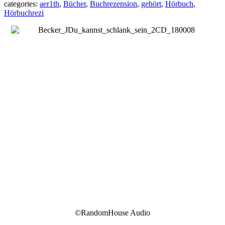
categories:
aer1th
,
Bücher
,
Buchrezension
,
gehört
,
Hörbuch
,
Hörbuchrezi
©RandomHouse Audio