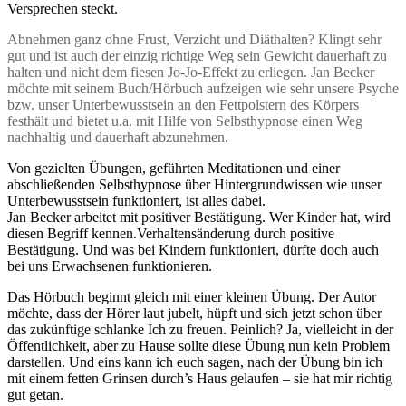
Versprechen steckt.
Abnehmen ganz ohne Frust, Verzicht und Diäthalten? Klingt sehr
gut und ist auch der einzig richtige Weg sein Gewicht dauerhaft zu
halten und nicht dem fiesen Jo-Jo-Effekt zu erliegen. Jan Becker
möchte mit seinem Buch/Hörbuch aufzeigen wie sehr unsere Psyche
bzw. unser Unterbewusstsein an den Fettpolstern des Körpers
festhält und bietet u.a. mit Hilfe von Selbsthypnose einen Weg
nachhaltig und dauerhaft abzunehmen.
Von gezielten Übungen, geführten Meditationen und einer
abschließenden Selbsthypnose über Hintergrundwissen wie unser
Unterbewusstsein funktioniert, ist alles dabei.
Jan Becker arbeitet mit positiver Bestätigung. Wer Kinder hat, wird
diesen Begriff kennen.Verhaltensänderung durch positive
Bestätigung. Und was bei Kindern funktioniert, dürfte doch auch
bei uns Erwachsenen funktionieren.
Das Hörbuch beginnt gleich mit einer kleinen Übung. Der Autor
möchte, dass der Hörer laut jubelt, hüpft und sich jetzt schon über
das zukünftige schlanke Ich zu freuen. Peinlich? Ja, vielleicht in der
Öffentlichkeit, aber zu Hause sollte diese Übung nun kein Problem
darstellen. Und eins kann ich euch sagen, nach der Übung bin ich
mit einem fetten Grinsen durch’s Haus gelaufen – sie hat mir richtig
gut getan.