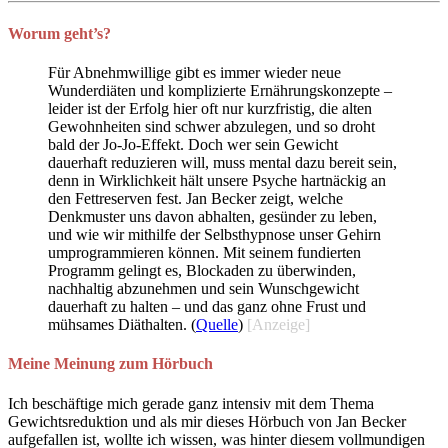
Worum geht’s?
Für Abnehmwillige gibt es immer wieder neue
Wunderdiäten und komplizierte Ernährungskonzepte –
leider ist der Erfolg hier oft nur kurzfristig, die alten
Gewohnheiten sind schwer abzulegen, und so droht
bald der Jo-Jo-Effekt. Doch wer sein Gewicht
dauerhaft reduzieren will, muss mental dazu bereit sein,
denn in Wirklichkeit hält unsere Psyche hartnäckig an
den Fettreserven fest. Jan Becker zeigt, welche
Denkmuster uns davon abhalten, gesünder zu leben,
und wie wir mithilfe der Selbsthypnose unser Gehirn
umprogrammieren können. Mit seinem fundierten
Programm gelingt es, Blockaden zu überwinden,
nachhaltig abzunehmen und sein Wunschgewicht
dauerhaft zu halten – und das ganz ohne Frust und
mühsames Diäthalten. (
Quelle
)
[Anzeige]
Meine Meinung zum Hörbuch
Ich beschäftige mich gerade ganz intensiv mit dem Thema
Gewichtsreduktion und als mir dieses Hörbuch von Jan Becker
aufgefallen ist, wollte ich wissen, was hinter diesem vollmundigen