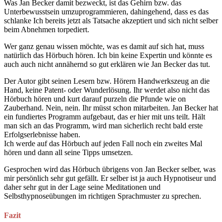
Was Jan Becker damit bezweckt, ist das Gehirn bzw. das
Unterbewusstsein umzuprogrammieren, dahingehend, dass es das
schlanke Ich bereits jetzt als Tatsache akzeptiert und sich nicht selber
beim Abnehmen torpediert.
Wer ganz genau wissen möchte, was es damit auf sich hat, muss
natürlich das Hörbuch hören. Ich bin keine Expertin und könnte es
auch auch nicht annähernd so gut erklären wie Jan Becker das tut.
Der Autor gibt seinen Lesern bzw. Hörern Handwerkszeug an die
Hand, keine Patent- oder Wunderlösung. Ihr werdet also nicht das
Hörbuch hören und kurt darauf purzeln die Pfunde wie on
Zauberhand. Nein, nein. Ihr müsst schon mitarbeiten. Jan Becker hat
ein fundiertes Programm aufgebaut, das er hier mit uns teilt. Hält
man sich an das Programm, wird man sicherlich recht bald erste
Erfolgserlebnisse haben.
Ich werde auf das Hörbuch auf jeden Fall noch ein zweites Mal
hören und dann all seine Tipps umsetzen.
Gesprochen wird das Hörbuch übrigens von Jan Becker selber, was
mir persönlich sehr gut gefällt. Er selber ist ja auch Hypnotiseur und
daher sehr gut in der Lage seine Meditationen und
Selbsthypnoseübungen im richtigen Sprachmuster zu sprechen.
Fazit