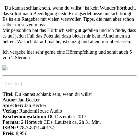
“Du kannst schlank sein, wenn du willst” ist kein Wunder(hör)buch,
das sofort nach Beendigung erste Erfolgserlebnisse mit sich bringt.
Es ist ein Ratgeber mit vielen wertvollen Tipps, die man aber schon
selber umsetzen muss.
Mir persönlich hat das Hörbuch sehr gut gefallen und ich finde, dass
es auf jeden Fall das Potential dazu bietet mir beim Abnehmen zu
helfen. Was ich darauf mache, ist einzig und allein mir überlassen.
Ich vergebe hier sehr gerne eine Hörempfehlung und somit auch 5
von 5 Sternen.
[Anzeige]
Titel:
Du kannst schlank sein, wenn du willst
Autor:
Jan Becker
Sprecher:
Jan Becker
Verlag:
RandomHouse Audio
Erscheinungsdatum: 18
. Dezember 2017
Format:
2 Hörbuch CDs, Laufzeit ca. 2h 31 Min.
ISBN:
978-3-8371-4013-2
Preis:
8,95€