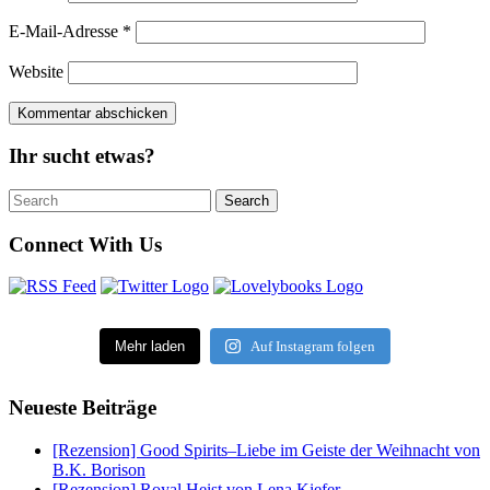
E-Mail-Adresse
*
Website
Ihr sucht etwas?
Search
Search
for:
Connect With Us
Mehr laden
Auf Instagram folgen
Neueste Beiträge
[Rezension] Good Spirits–Liebe im Geiste der Weihnacht von
B.K. Borison
[Rezension] Royal Heist von Lena Kiefer