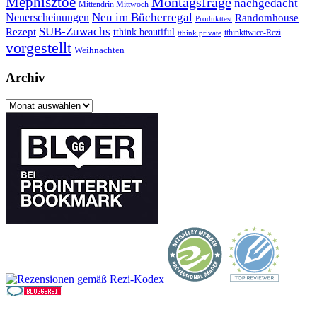
Mephisztoe
Montagsfrage
nachgedacht
Mittendrin Mittwoch
Neuerscheinungen
Neu im Bücherregal
Randomhouse
Produkttest
SUB-Zuwachs
Rezept
tthink beautiful
tthinkttwice-Rezi
tthink private
vorgestellt
Weihnachten
Archiv
Archiv