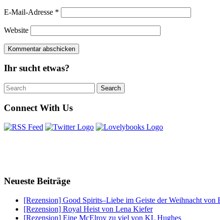
E-Mail-Adresse
*
Website
Ihr sucht etwas?
Search
Search
for:
Connect With Us
Neueste Beiträge
[Rezension] Good Spirits–Liebe im Geiste der Weihnacht von 
[Rezension] Royal Heist von Lena Kiefer
[Rezension] Eine McElroy zu viel von KL Hughes