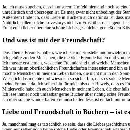
Ja, ich muss zugeben, dass in unserem Umfeld niemand noch so eine h
unrealistisch und überzogen ist. Es mag zwar nicht unbedingt der Stand
Außerdem finde ich, dass Liebe in Büchern auch dafür da ist, dass m
Natürlich sollen solche Lovestorys nicht zu Frust über das eigene Lie
Freut euch lieber über eine schöne Liebesgeschichte, genießt den Kit
Und was ist mit der Freundschaft?
Das Thema Freundschaften, wie ich sie mir vorstelle und inwiefern me
Ich gehöre zu den Menschen, die nie viele Freunde hatten und von de
Ich musste erst lernen, was echte Freunde sind und welche Menschen
Ich war nie an oberflächlichen Freundschaften interessiert und bin es
möchte Menschen in meinem Leben haben, die nicht nur in den Sonnen
Wieso ich das möchte und wieso ich so sicher bin, dass es solche Men
meine Freunde da. Ich selber bin für mich also der Beweis, dass es Fre
Mittlerweile habe ich auch Menschen in meinem Leben, die ebenfalls d
Ich lese immer noch unfassbar gerne Bücher über richtig echte Freund
ich über solche wunderbaren Freundschaften lese, ist einfach nur unf
Liebe und Freundschaft in Büchern – ist es
Ja, manchmal mag es tatsächlich so sein, dass die Liebesgeschichten u
wenn wir selber noch keine solche Liebe oder Freundschaft erfahren 