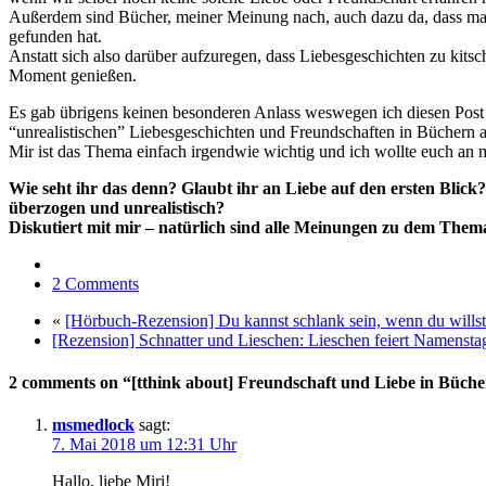
Außerdem sind Bücher, meiner Meinung nach, auch dazu da, dass man sic
gefunden hat.
Anstatt sich also darüber aufzuregen, dass Liebesgeschichten zu kits
Moment genießen.
Es gab übrigens keinen besonderen Anlass weswegen ich diesen Post
“unrealistischen” Liebesgeschichten und Freundschaften in Büchern au
Mir ist das Thema einfach irgendwie wichtig und ich wollte euch an 
Wie seht ihr das denn? Glaubt ihr an Liebe auf den ersten Blick? 
überzogen und unrealistisch?
Diskutiert mit mir – natürlich sind alle Meinungen zu dem The
2 Comments
«
[Hörbuch-Rezension] Du kannst schlank sein, wenn du wills
[Rezension] Schnatter und Lieschen: Lieschen feiert Namenst
2 comments on “[tthink about] Freundschaft und Liebe in Bücher
msmedlock
sagt:
7. Mai 2018 um 12:31 Uhr
Hallo, liebe Miri!