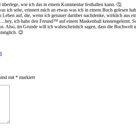
d überlege, wie ich das in einem Kommentar festhalten kann. 🤔
s ich sehe, erinnert mich an etwas was ich in einem Buch gelesen habe
einem Leben auf, die, wenn ich genauer darüber nachdenke, wirklich aus
hey, ich habe den Freund™ auf einem Maskenball kennengelernt. Sow
 Also, im Grunde will ich wahrscheinlich sagen, dass die Buchwelt und
unmöglich. 😉
8
sind mit
*
markiert