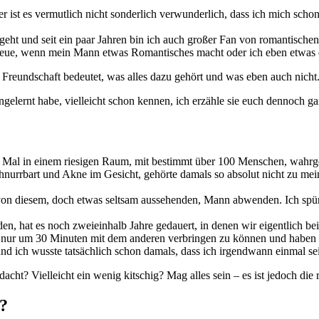
ist es vermutlich nicht sonderlich verwunderlich, dass ich mich scho
 geht und seit ein paar Jahren bin ich auch großer Fan von romantisch
 freue, wenn mein Mann etwas Romantisches macht oder ich eben etwas 
Freundschaft bedeutet, was alles dazu gehört und was eben auch nich
lernt habe, vielleicht schon kennen, ich erzähle sie euch dennoch gan
n Mal in einem riesigen Raum, mit bestimmt über 100 Menschen, wahrgen
schnurrbart und Akne im Gesicht, gehörte damals so absolut nicht zu m
n diesem, doch etwas seltsam aussehenden, Mann abwenden. Ich spürte
 hat es noch zweieinhalb Jahre gedauert, in denen wir eigentlich beide
, nur um 30 Minuten mit dem anderen verbringen zu können und haben s
und ich wusste tatsächlich schon damals, dass ich irgendwann einmal 
dacht? Vielleicht ein wenig kitschig? Mag alles sein – es ist jedoch die
n?