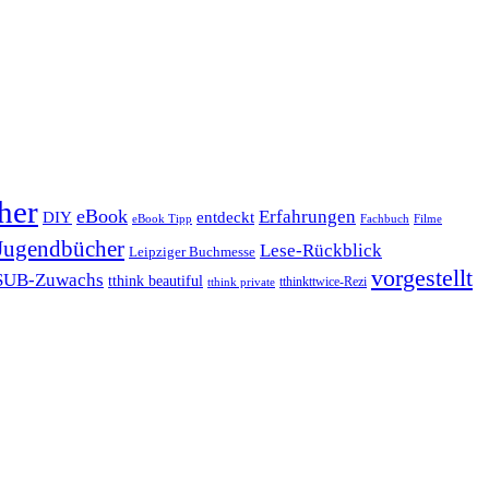
her
eBook
Erfahrungen
DIY
entdeckt
eBook Tipp
Filme
Fachbuch
Jugendbücher
Lese-Rückblick
Leipziger Buchmesse
vorgestellt
SUB-Zuwachs
tthink beautiful
tthinkttwice-Rezi
tthink private