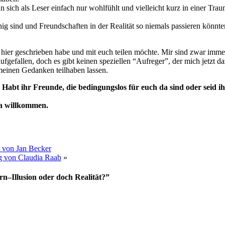
h als Leser einfach nur wohlfühlt und vielleicht kurz in einer Traumwel
chig sind und Freundschaften in der Realität so niemals passieren kön
 hier geschrieben habe und mit euch teilen möchte. Mir sind zwar imm
fgefallen, doch es gibt keinen speziellen “Aufreger”, der mich jetzt d
meinen Gedanken teilhaben lassen.
Habt ihr Freunde, die bedingungslos für euch da sind oder seid ihr
ma willkommen.
t von Jan Becker
ag von Claudia Raab
»
n–Illusion oder doch Realität?”