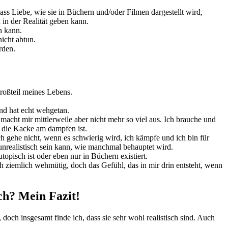
ss Liebe, wie sie in Büchern und/oder Filmen dargestellt wird,
 in der Realität geben kann.
n kann.
nicht abtun.
rden.
Großteil meines Lebens.
nd hat echt wehgetan.
macht mir mittlerweile aber nicht mehr so viel aus. Ich brauche und
 die Kacke am dampfen ist.
h gehe nicht, wenn es schwierig wird, ich kämpfe und ich bin für
o unrealistisch sein kann, wie manchmal behauptet wird.
opisch ist oder eben nur in Büchern existiert.
h ziemlich wehmütig, doch das Gefühl, das in mir drin entsteht, wenn
sch? Mein Fazit!
doch insgesamt finde ich, dass sie sehr wohl realistisch sind. Auch