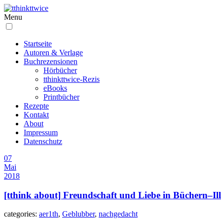
Menu
Startseite
Autoren & Verlage
Buchrezensionen
Hörbücher
tthinkttwice-Rezis
eBooks
Printbücher
Rezepte
Kontakt
About
Impressum
Datenschutz
07
Mai
2018
[tthink about] Freundschaft und Liebe in Büchern–Ill
categories:
aer1th
,
Geblubber
,
nachgedacht