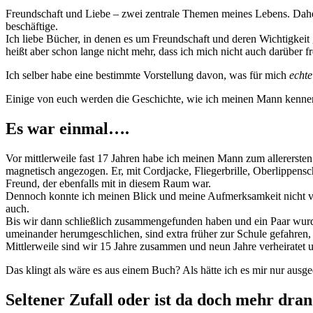
Freundschaft und Liebe – zwei zentrale Themen meines Lebens. Daher 
beschäftige.
Ich liebe Bücher, in denen es um Freundschaft und deren Wichtigkeit
heißt aber schon lange nicht mehr, dass ich mich nicht auch darüber
Ich selber habe eine bestimmte Vorstellung davon, was für mich
echte
Einige von euch werden die Geschichte, wie ich meinen Mann kennenge
Es war einmal….
Vor mittlerweile fast 17 Jahren habe ich meinen Mann zum allererste
magnetisch angezogen. Er, mit Cordjacke, Fliegerbrille, Oberlippen
Freund, der ebenfalls mit in diesem Raum war.
Dennoch konnte ich meinen Blick und meine Aufmerksamkeit nicht vo
auch.
Bis wir dann schließlich zusammengefunden haben und ein Paar wurden,
umeinander herumgeschlichen, sind extra früher zur Schule gefahren
Mittlerweile sind wir 15 Jahre zusammen und neun Jahre verheiratet 
Das klingt als wäre es aus einem Buch? Als hätte ich es mir nur ausge
Seltener Zufall oder ist da doch mehr dra