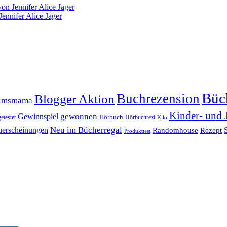
on Jennifer Alice Jager
ennifer Alice Jager
Büc
Buchrezension
Blogger Aktion
timsmama
Kinder- und 
gewonnen
Gewinnspiel
Hörbuch
getestet
Hörbuchrezi
Kiki
erscheinungen
Neu im Bücherregal
Randomhouse
Rezept
Produkttest