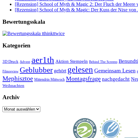
[Rezension] School of Myth & Magic 2: Der Fluch der Meere v
[Rezension] School of Myth & Magic: Der Kuss der Nixe von J
Bewertungsskala
Kategorien
aer1th
Benund
Aktion Stempeln
3D Druck
Behind The Screens
Advent
gelesen
Geblubber
Gemeinsam Lesen
gehört
Filmreview
Mephisztoe
Montagsfrage
nachgedacht
Neu
Mittendrin Mittwoch
Weihnachten
Archiv
Archiv