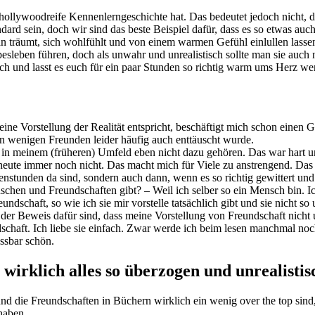
ollywoodreife Kennenlerngeschichte hat. Das bedeutet jedoch nicht, da
ard sein, doch wir sind das beste Beispiel dafür, dass es so etwas auch
an träumt, sich wohlfühlt und von einem warmen Gefühl einlullen lasse
besleben führen, doch als unwahr und unrealistisch sollte man sie auch 
sch und lasst es euch für ein paar Stunden so richtig warm ums Herz we
ine Vorstellung der Realität entspricht, beschäftigt mich schon einen 
n wenigen Freunden leider häufig auch enttäuscht wurde.
 in meinem (früheren) Umfeld eben nicht dazu gehören. Das war hart u
 heute immer noch nicht. Das macht mich für Viele zu anstrengend. Das 
stunden da sind, sondern auch dann, wenn es so richtig gewittert und
schen und Freundschaften gibt? – Weil ich selber so ein Mensch bin. Ic
undschaft, so wie ich sie mir vorstelle tatsächlich gibt und sie nicht s
er Beweis dafür sind, dass meine Vorstellung von Freundschaft nicht ut
schaft. Ich liebe sie einfach. Zwar werde ich beim lesen manchmal noc
assbar schön.
 wirklich alles so überzogen und unrealisti
nd die Freundschaften in Büchern wirklich ein wenig over the top sind, 
haben.