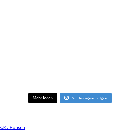
Mehr laden
Auf Instagram folgen
B.K. Borison