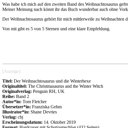
Was habe ich mich auf den zweiten Band des Weihnachtosaurus gefreut
Meiner Meinung nach könnt ihr das Buch wunderbar auch ohne Vorkennt
Der Weihnachtosaurus gehört für mich mittlerweile zu Weihnachten daz
Von mit gibt es 5 von 5 Sternen und eine klare Empfehlung.
[Anzeige]
Titel:
Der Weihnachtosaurus und die Winterhexe
Originaltitel:
The Christmasaurus and the Winter Witch
Originalverlag:
Penguin RH, UK
Reihe:
Band 2
Autor*in:
Tom Fletcher
Übersetzer*in:
Franziska Gehm
Illustrator*in:
Shane Devries
Verlag:
cbj
Erscheinungsdatum:
14. Oktober 2019
Format:
Hardcover mit Schutzumschlag (432 Seiten)