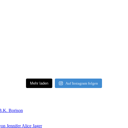
Mehr laden
Auf Instagram folgen
B.K. Borison
on Jennifer Alice Jager