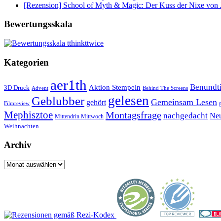
[Rezension] School of Myth & Magic: Der Kuss der Nixe von J
Bewertungsskala
Kategorien
aer1th
Benund
Aktion Stempeln
3D Druck
Behind The Screens
Advent
gelesen
Geblubber
Gemeinsam Lesen
gehört
Filmreview
Mephisztoe
Montagsfrage
nachgedacht
Neu
Mittendrin Mittwoch
Weihnachten
Archiv
Archiv