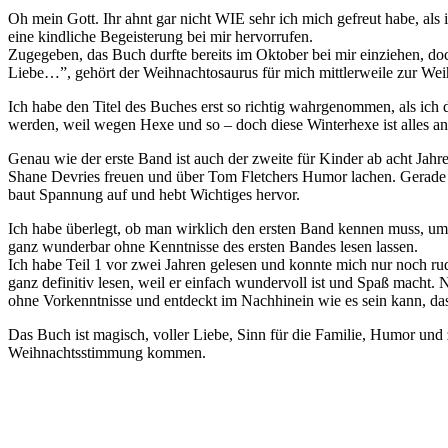
Oh mein Gott. Ihr ahnt gar nicht WIE sehr ich mich gefreut habe, als 
eine kindliche Begeisterung bei mir hervorrufen.
Zugegeben, das Buch durfte bereits im Oktober bei mir einziehen, d
Liebe…”, gehört der Weihnachtosaurus für mich mittlerweile zur Wei
Ich habe den Titel des Buches erst so richtig wahrgenommen, als ich d
werden, weil wegen Hexe und so – doch diese Winterhexe ist alles ande
Genau wie der erste Band ist auch der zweite für Kinder ab acht Jah
Shane Devries freuen und über Tom Fletchers Humor lachen. Gerade b
baut Spannung auf und hebt Wichtiges hervor.
Ich habe überlegt, ob man wirklich den ersten Band kennen muss, 
ganz wunderbar ohne Kenntnisse des ersten Bandes lesen lassen.
Ich habe Teil 1 vor zwei Jahren gelesen und konnte mich nur noch rudim
ganz definitiv lesen, weil er einfach wundervoll ist und Spaß macht. 
ohne Vorkenntnisse und entdeckt im Nachhinein wie es sein kann, dass
Das Buch ist magisch, voller Liebe, Sinn für die Familie, Humor und z
Weihnachtsstimmung kommen.