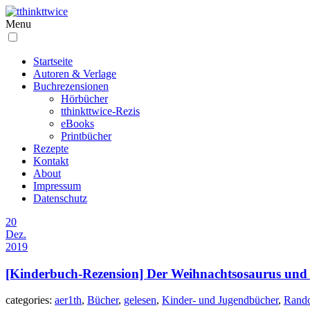
Menu
Startseite
Autoren & Verlage
Buchrezensionen
Hörbücher
tthinkttwice-Rezis
eBooks
Printbücher
Rezepte
Kontakt
About
Impressum
Datenschutz
20
Dez.
2019
[Kinderbuch-Rezension] Der Weihnachtsosaurus und 
categories:
aer1th
,
Bücher
,
gelesen
,
Kinder- und Jugendbücher
,
Rand