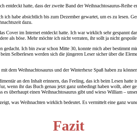
ich entdeckt hatte, dass der zweite Band der Weihnachtosaurus-Reihe er
och ich habe absichtlich bis zum Dezember gewartet, um es zu lesen.
hnachtszeit dazu.
as Cover im Internet entdeckt hatte. Ich war wirklich sehr gespannt da
re als böse. Mehr möchte ich nicht verraten, ihr sollt ja nicht gespoil
ren gedacht. Ich bin zwar schon Mitte 30, konnte mich aber bestimmt m
eim Selberlesen werden sich die jüngeren Leser sicher über die Elem
um mit dem Weihnachtosaurus und der Winterhexe Spaß haben zu könne
entär an den Inhalt erinnern, das Feeling, das ich beim Lesen hatte ist
Nur, wenn ihr das Buch genau jetzt ganz unbedingt haben wollt, aber ge
 es überhaupt einen Weihnachtosaurus gibt und wieso William – unser P
eigt, was Weihnachten wirklich bedeutet. Es vermittelt eine ganz wunde
Fazit