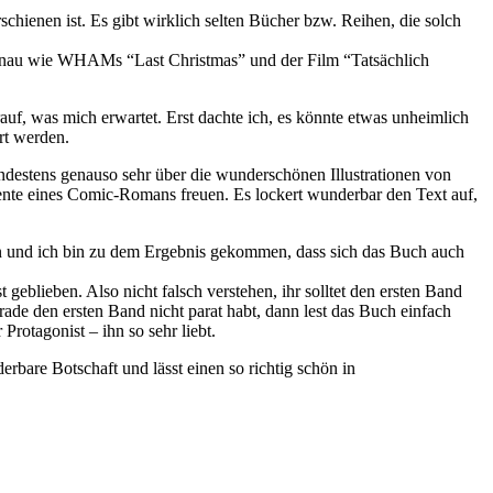
schienen ist. Es gibt wirklich selten Bücher bzw. Reihen, die solch
 Genau wie WHAMs “Last Christmas” und der Film “Tatsächlich
rauf, was mich erwartet. Erst dachte ich, es könnte etwas unheimlich
ert werden.
indestens genauso sehr über die wunderschönen Illustrationen von
ente eines Comic-Romans freuen. Es lockert wunderbar den Text auf,
n und ich bin zu dem Ergebnis gekommen, dass sich das Buch auch
 geblieben. Also nicht falsch verstehen, ihr solltet den ersten Band
rade den ersten Band nicht parat habt, dann lest das Buch einfach
rotagonist – ihn so sehr liebt.
rbare Botschaft und lässt einen so richtig schön in