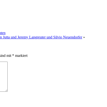
hten
 Jutta und Jeremy Langreuter und Silvio Neuendorfer
»
sind mit
*
markiert