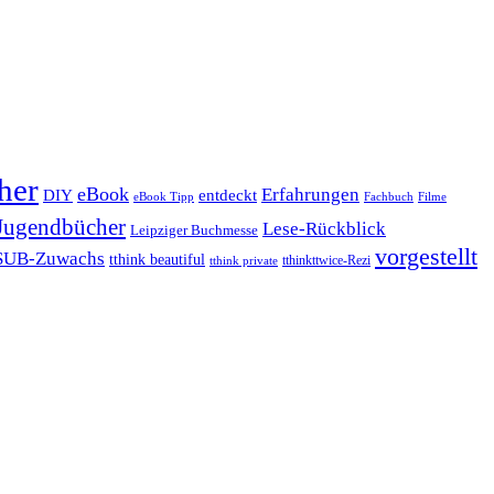
her
eBook
Erfahrungen
DIY
entdeckt
eBook Tipp
Filme
Fachbuch
Jugendbücher
Lese-Rückblick
Leipziger Buchmesse
vorgestellt
SUB-Zuwachs
tthink beautiful
tthinkttwice-Rezi
tthink private