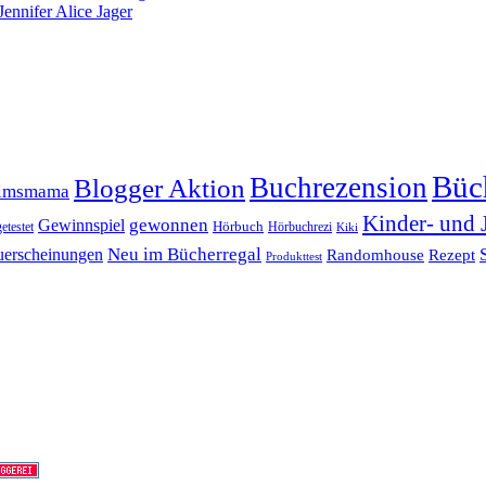
ennifer Alice Jager
Büc
Buchrezension
Blogger Aktion
timsmama
Kinder- und 
gewonnen
Gewinnspiel
Hörbuch
getestet
Hörbuchrezi
Kiki
erscheinungen
Neu im Bücherregal
Randomhouse
Rezept
Produkttest