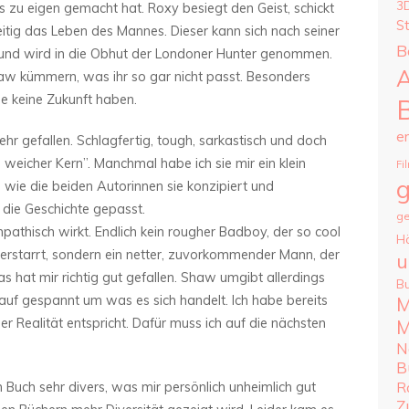
3
s zu eigen gemacht hat. Roxy besiegt den Geist, schickt
S
hzeitig das Leben des Mannes. Dieser kann sich nach seiner
B
 und wird in die Obhut der Londoner Hunter genommen.
A
w kümmern, was ihr so gar nicht passt. Besonders
die keine Zukunft haben.
e
sehr gefallen. Schlagfertig, tough, sarkastisch und doch
e, weicher Kern”. Manchmal habe ich sie mir ein klein
Fi
g
wie die beiden Autorinnen sie konzipiert und
 die Geschichte gepasst.
ge
athisch wirkt. Endlich kein rougher Badboy, der so cool
H
s erstarrt, sondern ein netter, zuvorkommender Mann, der
u
as hat mir richtig gut gefallen. Shaw umgibt allerdings
B
auf gespannt um was es sich handelt. Ich habe bereits
M
er Realität entspricht. Dafür muss ich auf die nächsten
M
N
B
R
 Buch sehr divers, was mir persönlich unheimlich gut
Z