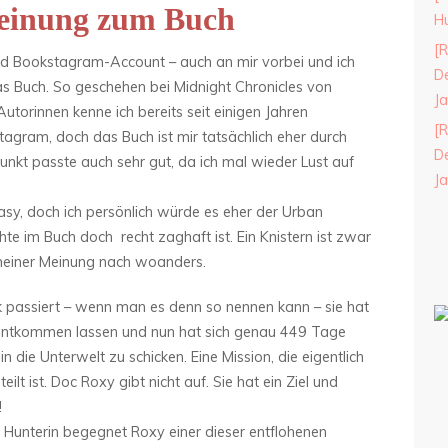
einung zum Buch
H
[R
nd Bookstagram-Account – auch an mir vorbei und ich
De
as Buch. So geschehen bei Midnight Chronicles von
J
Autorinnen kenne ich bereits seit einigen Jahren
[R
stagram, doch das Buch ist mir tatsächlich eher durch
De
unkt passte auch sehr gut, da ich mal wieder Lust auf
J
sy, doch ich persönlich würde es eher der Urban
te im Buch doch recht zaghaft ist. Ein Knistern ist zwar
 meiner Meinung nach woanders.
ick passiert – wenn man es denn so nennen kann – sie hat
e entkommen lassen und nun hat sich genau 449 Tage
in die Unterwelt zu schicken. Eine Mission, die eigentlich
lt ist. Doc Roxy gibt nicht auf. Sie hat ein Ziel und
!
ls Hunterin begegnet Roxy einer dieser entflohenen