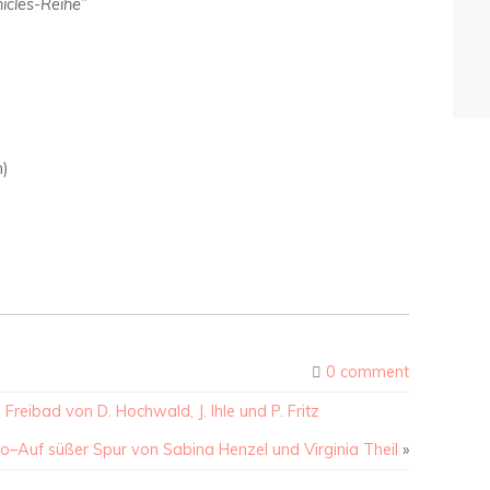
icles-Reihe”
n)
0 comment
Freibad von D. Hochwald, J. Ihle und P. Fritz
o–Auf süßer Spur von Sabina Henzel und Virginia Theil
»