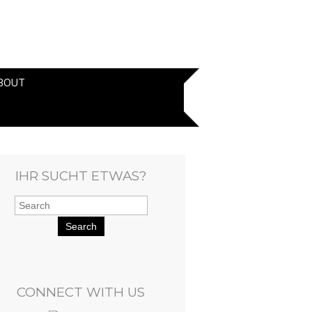
BOUT
IHR SUCHT ETWAS?
Search
CONNECT WITH US