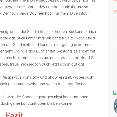
tigen Büchern mehr Diversität gezeigt wird. Leider kam es
llt bzw. forciert vor und wirkte daher nicht ganz so
tt
We
te. Dennoch beide Daumen hoch für mehr Diversität in
wenig, um in die Geschichte zu kommen. Sie konnte mich
ch legte das Buch immer mal wieder zur Seite. Nach etwa
 von der Geschichte und konnte nicht genug bekommen.
ter geht und wie das Buch endet. Achtung, es endet mit
mit zurecht kommt, sollte zumindest warten bis Band 2
leben, freue mich jedoch auch jetzt schon auf das
r Perspektive von Roxy und Shaw erzählt, wobei auch
nheit gesprungen wird und wir so mehr von Roxys
doch wird der Spannungsbogen nicht konstant oben
 jedoch gerne konstant oben bleiben können.
Fazit