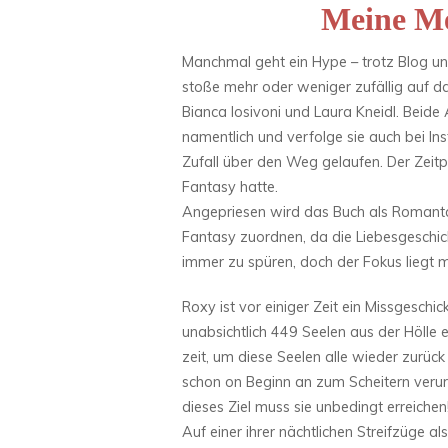
Meine M
Manchmal geht ein Hype – trotz Blog u
stoße mehr oder weniger zufällig auf d
Bianca Iosivoni und Laura Kneidl. Beide 
namentlich und verfolge sie auch bei In
Zufall über den Weg gelaufen. Der Zeitp
Fantasy hatte.
Angepriesen wird das Buch als Romanta
Fantasy zuordnen, da die Liebesgeschich
immer zu spüren, doch der Fokus liegt
Roxy ist vor einiger Zeit ein Missgesch
unabsichtlich 449 Seelen aus der Höll
zeit, um diese Seelen alle wieder zurück 
schon on Beginn an zum Scheitern verurtei
dieses Ziel muss sie unbedingt erreichen
Auf einer ihrer nächtlichen Streifzüge a