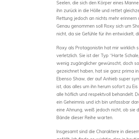
Seelen, die sich den Körper eines Manne
ihn zurück in die Hölle und rettet gleic
Rettung jedoch an nichts mehr erinnern
Genau genommen soll Roxy sich um Sha
nicht, da sie Gefühle für ihn entwickelt, 
Roxy als Protagonistin hat mir wirklich 
verletzlich. Sie ist der Typ “Harte Schal
wenig zugänglicher gewünscht, doch so 
gezeichnet haben, hat sie ganz prima in
Ebenso Shaw, der auf Anhieb super symp
ist, das alles um ihn herum sofort zu Ei
alle höflich und respektvoll behandelt. D
ein Geheimnis und ich bin unfassbar dar
eine Ahnung, weiß jedoch nicht, ob sie d
Bände dieser Reihe warten.
Insgesamt sind die Charaktere in diesem