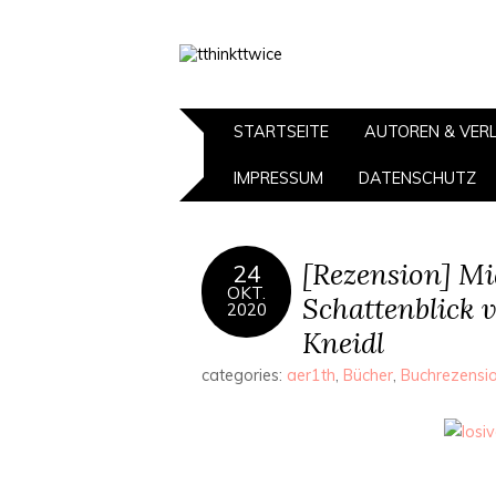
STARTSEITE
AUTOREN & VER
IMPRESSUM
DATENSCHUTZ
[Rezension] Mi
24
OKT.
Schattenblick 
2020
Kneidl
categories:
aer1th
,
Bücher
,
Buchrezensi