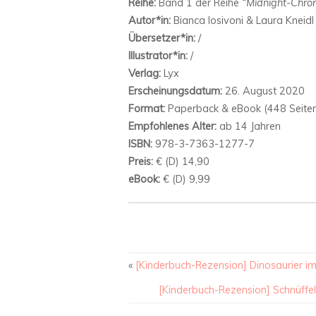
Reihe:
Band 1 der Reihe
“Midnight-Chron
Autor*in:
Bianca Iosivoni & Laura Kneidl
Übersetzer*in:
/
Illustrator*in:
/
Verlag:
Lyx
Erscheinungsdatum:
26. August 2020
Format:
Paperback & eBook (448 Seite
Empfohlenes Alter:
ab 14 Jahren
ISBN:
978-3-7363-1277-7
Preis:
€ (D) 14,90
eBook:
€ (D) 9,99
«
[Kinderbuch-Rezension] Dinosaurier im 
[Kinderbuch-Rezension] Schnüffel