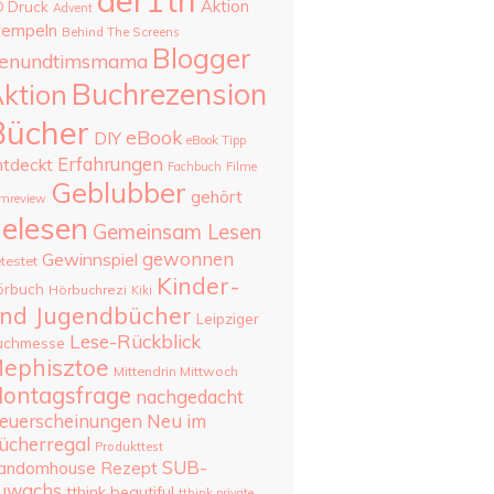
aer1th
Aktion
D Druck
Advent
tempeln
Behind The Screens
Blogger
enundtimsmama
Buchrezension
ktion
Bücher
eBook
DIY
eBook Tipp
Erfahrungen
ntdeckt
Fachbuch
Filme
Geblubber
gehört
lmreview
elesen
Gemeinsam Lesen
gewonnen
Gewinnspiel
testet
Kinder-
örbuch
Hörbuchrezi
Kiki
nd Jugendbücher
Leipziger
Lese-Rückblick
uchmesse
ephisztoe
Mittendrin Mittwoch
ontagsfrage
nachgedacht
Neu im
euerscheinungen
ücherregal
Produkttest
SUB-
andomhouse
Rezept
uwachs
tthink beautiful
tthink private