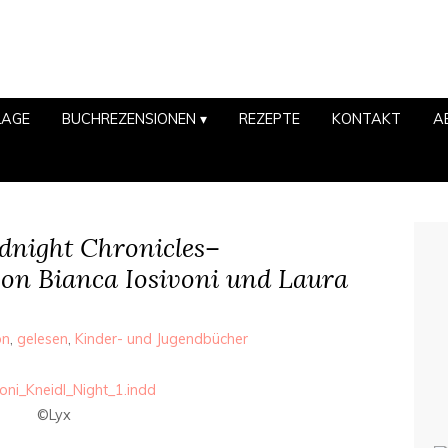
LAGE
BUCHREZENSIONEN
REZEPTE
KONTAKT
A
dnight Chronicles–
von Bianca Iosivoni und Laura
on
,
gelesen
,
Kinder- und Jugendbücher
©Lyx