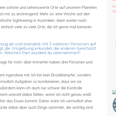
tt
 viele schöne und sehenswerte Orte auf unserem Planeten
We
 ist mir zu anstrengend. Mehr so: eine Woche auf den
Woche Sightseeing in Australien, dann weiter nach
infach viele zu viele Orte, die ich gerne mal bereisen
ugzeug ab und strandest mit 3 weiteren Personen auf
orgt, die Umgebung erkundet, die anderen beschützt
en. Welchen Part würdest du übernehmen?
Frage für mich, aber immerhin haben drei Personen und
lem irgendwie mit. Ich bin kein Einzelkämpfer, sondern
mutlich Aufgaben so kombinieren, dass wir sie
ßerdem kann ich auch nur schwer die Kontrolle
nt unwohl dabei fühlen, wenn ich nicht genau weiß
er das Essen kommt. Daher wäre ich vermutlich eher
ürde dabei aber auch Dinge sammeln, die wichtig sind