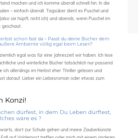
stand machen und ich komme überall schnell hin. In die
alen – einfach überall. Tagsüber dient es Puschel und
lso sie hüpft, nicht ich) und abends, wenn Puschel im
x geschaut.
rbst schon fast da – Passt du deine Bücher dem
s äußere Ambiente völlig egal beim Lesen?
iemlich egal was für eine Jahreszeit wir haben. Ich lese
achtliche und winterliche Bücher tatsächlich nur passend
e ich allerdings im Herbst eher Thriller gelesen und
Lust darauf. Lieber ein Liebesroman oder etwas zum
n Konzi!
chen dürfest, in dem Du Leben dürftest,
lches wäre es ?
warts, dort zur Schule gehen und meine Zauberkünste
 Fall auf Voldemort treffen oder mich mit einem anderen