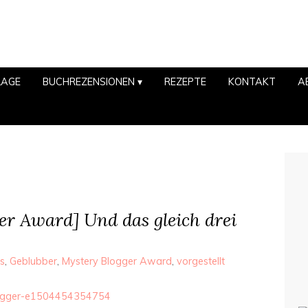
LAGE
BUCHREZENSIONEN
REZEPTE
KONTAKT
A
er Award] Und das gleich drei
s
,
Geblubber
,
Mystery Blogger Award
,
vorgestellt