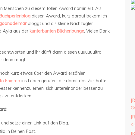
ben Menschen zu diesem tollen Award nominiert. Als
 Buchperlenblog
diesen Award, kurz darauf bekam ich
agoonadelmar
bloggt und als kleine Nachzügler
d Ayla aus der
kunterbunten Bücherlounge
. Vielen Dank
 beantworten und ihr dürft dann diesen uuuuuuultra
hr denn mögt.
h noch kurz etwas über den Award erzählen.
to Enigma
ins Leben gerufen, die damit das Ziel hatte
esser kennenzulernen, sich untereinander besser zu
gs zu entdecken.
[R
Ge
ard:
[R
nd setze einen Link auf den Blog.
Ki
ld in Deinen Post.
[R