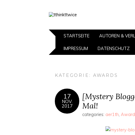
STARTSEITE
AUTOREN & VER
IMPRESSUM
DATENSCHUTZ
KATEGORIE:
AWARDS
[Mystery Blogg
17
NOV.
Mal!
2017
categories:
aer1th
,
Award