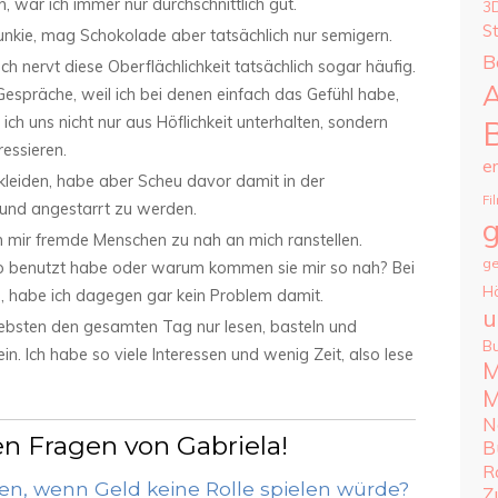
, war ich immer nur durchschnittlich gut.
3
S
junkie, mag Schokolade aber tatsächlich nur semigern.
B
ch nervt diese Oberflächlichkeit tatsächlich sogar häufig.
A
r Gespräche, weil ich bei denen einfach das Gefühl habe,
ch uns nicht nur aus Höflichkeit unterhalten, sondern
ressieren.
e
 kleiden, habe aber Scheu davor damit in der
Fi
n und angestarrt zu werden.
g
ch mir fremde Menschen zu nah an mich ranstellen.
ge
eo benutzt habe oder warum kommen sie mir so nah? Bei
H
, habe ich dagegen gar kein Problem damit.
u
iebsten den gesamten Tag nur lesen, basteln und
B
in. Ich habe so viele Interessen und wenig Zeit, also lese
M
M
N
 Fragen von Gabriela!
B
R
n, wenn Geld keine Rolle spielen würde?
Z