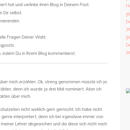
ert hat und verlinke ihren Blog in Deinem Post.
H
 Dir selbst.
[R
nierenden.
De
J
elle Fragen Deiner Wahl.
[R
De
ogposts.
J
, indem Du in Ihrem Blog kommentierst.
e über mich erzählen. Ok, streng genommen müsste ich ja
ählen, denn ich wurde ja drei Mal nominiert. Aber ich
akten über mich.
hulzeiten nicht wirklich gern gemocht. Ich habe nicht
 gerne interpretiert, denn ich bin irgendwie immer von
 meiner Lehrer abgewichen und da diese sich nicht nach