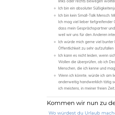
links oder rechts bewegen wollten
Ich bin ein absoluter Süßigkeiten
Ich bin kein Small-Talk Mensch. Mi
Ich mag viel lieber tiefgreifende
dass mein Gesprächspartner und i
weil wir uns für den Anderen inte
Ich würde mich gerne viel bunter
Öffentlichkeit zu sehr aufzufalle
Ich kann es nicht leiden, wenn si
Wollen die überprüfen, ob ich D
Menschen, die ich kenne und mag
Wenn ich könnte, würde ich am l
anderweitig handwerklich tätig se
ich meistens, in meiner freien Zeit.
Kommen wir nun zu den
Wo würdest du Urlaub mache