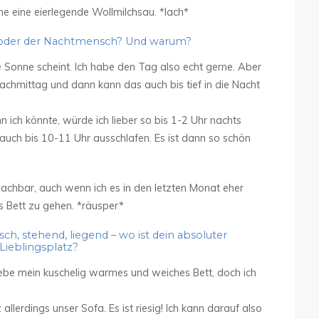
e eine eierlegende Wollmilchsau. *lach*
- oder der Nachtmensch? Und warum?
die Sonne scheint. Ich habe den Tag also echt gerne. Aber
Nachmittag und dann kann das auch bis tief in die Nacht
 ich könnte, würde ich lieber so bis 1-2 Uhr nachts
auch bis 10-11 Uhr ausschlafen. Es ist dann so schön
 machbar, auch wenn ich es in den letzten Monat eher
ns Bett zu gehen. *räusper*
sch, stehend, liegend – wo ist dein absoluter
Lieblingsplatz?
 liebe mein kuschelig warmes und weiches Bett, doch ich
 allerdings unser Sofa. Es ist riesig! Ich kann darauf also