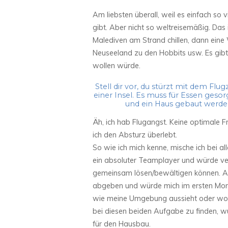
Am liebsten überall, weil es einfach so
gibt. Aber nicht so weltreisemäßig. Das
Malediven am Strand chillen, dann eine 
Neuseeland zu den Hobbits usw. Es gibt e
wollen würde.
Stell dir vor, du stürzt mit dem Fl
einer Insel. Es muss für Essen ges
und ein Haus gebaut werd
Äh, ich hab Flugangst. Keine optimale 
ich den Absturz überlebt.
So wie ich mich kenne, mische ich bei al
ein absoluter Teamplayer und würde ver
gemeinsam lösen/bewältigen können. Au
abgeben und würde mich im ersten Mome
wie meine Umgebung aussieht oder woh
bei diesen beiden Aufgabe zu finden, w
für den Hausbau.