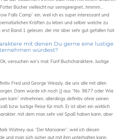
 Potter Bücher vielleicht nur semigeeignet…hmmm…
w Falls Camp” ein, weil ich es super interessant und
ernatürlichen Kräften zu leben und selber welche zu
 erst Band 1 gelesen, der mir aber sehr gut gefallen hat.
raktere mit denen Du gerne eine lustige
nternehmen würdest?
 Ok, versuchen wir’s mal. Fünf Buchcharaktere…lustige
initiv Fred und George Weasly, die uns alle mit allen
sorgen. Dann würde ich noch JJ aus “No. 9677 oder Wie
uen kam” mitnehmen, allerdings definitiv ohne seinen
ß bzw. lustige Reise für mich. Er ist aber ein wirklich
Charakter, mit dem man sehr viel Spaß haben kann, aber
ark Watney aus “Der Marsianer”, weil ich diesen
de und man sich sicher gut mit ihm unterhalten kann.