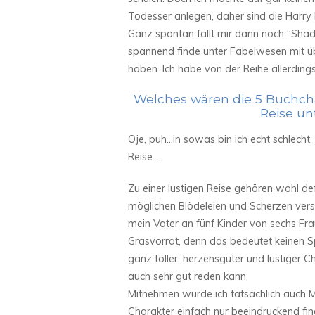
Todesser anlegen, daher sind die Harry
Ganz spontan fällt mir dann noch “Shado
spannend finde unter Fabelwesen mit üb
haben. Ich habe von der Reihe allerdings
Welches wären die 5 Buchcha
Reise u
Oje, puh…in sowas bin ich echt schlecht.
Reise…
Zu einer lustigen Reise gehören wohl def
möglichen Blödeleien und Scherzen ver
mein Vater an fünf Kinder von sechs Fra
Grasvorrat, denn das bedeutet keinen Spa
ganz toller, herzensguter und lustiger 
auch sehr gut reden kann.
Mitnehmen würde ich tatsächlich auch M
Charakter einfach nur beeindruckend fin