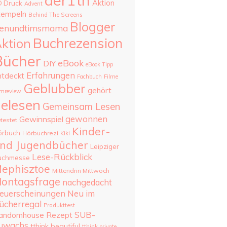
aer1th
Aktion
D Druck
Advent
tempeln
Behind The Screens
Blogger
enundtimsmama
Buchrezension
ktion
Bücher
eBook
DIY
eBook Tipp
Erfahrungen
ntdeckt
Fachbuch
Filme
Geblubber
gehört
lmreview
elesen
Gemeinsam Lesen
gewonnen
Gewinnspiel
testet
Kinder-
örbuch
Hörbuchrezi
Kiki
nd Jugendbücher
Leipziger
Lese-Rückblick
uchmesse
ephisztoe
Mittendrin Mittwoch
ontagsfrage
nachgedacht
Neu im
euerscheinungen
ücherregal
Produkttest
SUB-
andomhouse
Rezept
uwachs
tthink beautiful
tthink private