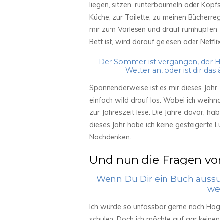
liegen, sitzen, runterbaumeln oder Kopf
Küche, zur Toilette, zu meinen Bücherreg
mir zum Vorlesen und drauf rumhüpfen (a
Bett ist, wird darauf gelesen oder Netfli
Der Sommer ist vergangen, der He
Wetter an, oder ist dir da
Spannenderweise ist es mir dieses Jahr z
einfach wild drauf los. Wobei ich weihn
zur Jahreszeit lese. Die Jahre davor, hab
dieses Jahr habe ich keine gesteigerte 
Nachdenken.
Und nun die Fragen vo
Wenn Du Dir ein Buch aussu
we
Ich würde so unfassbar gerne nach Hog
schulen. Doch ich möchte auf gar keinen