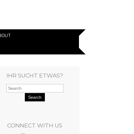
BOUT
IHR SUCHT ETWAS?
Search
CONNECT WITH US