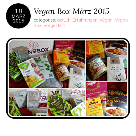
Vegan Box März 2015
18
MÄRZ
categories:
aer1th
,
Erfahrungen
,
Vegan
,
Vegan
2015
Box
,
vorgestellt