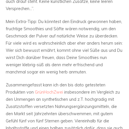
auch drauf steht. Keine künstlichen Zusätze, keine leeren
Versprechen…”.
Mein Extra-Tipp: Du könntest den Eindruck gewonnen haben,
fruchtige Smoothies und Säfte wären notwendig, um den
Geschmack der Pulver auf natürliche Weise zu überdecken.
Für viele wird es wahrscheinlich aber eher anders herum sein:
Wer sich bewusst ernährt, kommt ohne viel Süße aus und Du
wirst Dich darüber freuen, dass Deine Smoothies nun
weniger klebrig-süß als denn mehr erfrischend und
manchmal sogar ein wenig herb anmuten.
Zusammengefasst kann ich den bis dato getesteten
Produkten von
GrünHochZwei
insbesondere im Vergleich zu
den Unmengen an synthetischen und z.T. hochgradig mit
Zusatzstoffen versetzten Nahrungsergänzungsmitteln, die
den Markt seit Jahrzehnten überschwemmen, mit gutem
Gefühl fünf von fünf Sternen geben. Viereinhalb für die
Inhaltsstoffe und einen halben zusätzlich dafür, dass sie auch