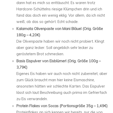
dann hat es mich so enttäuscht. Es waren trotz
Hardcore-Schüttelns riesige Klümpchen drin und ich
fand das doch ein wenig eklig. Vor allem, da ich nicht
weiß, ob das so gehört. Echt schade.
Kalamata Olivenpaste von Mani Bläuel (Orig. Größe
180g – 4,20€)
Die Olivenpaste haben wir noch nicht probiert. Klingt
aber ganz lecker. Soll angeblich sehr lecker zu
geröstetem Brot schmecken.
Basis Eispulver von Eisblümerl (Orig. Größe 100g –
3,79€)
Eigenes Eis haben wir auch noch nicht zubereitet, aber
zum Glück braucht man hier keine Eismaschine,
ansonsten hätten wir schlechte Karten. Das Eispulver
lässt sich laut Beschreibung auch prima im Gefrierfach
zu Eis verwandeln.
Protein Flakes von Socas (Portionsgröße 35g – 1,49€)
Proteinflakes an sich kennen wir bereits, nur die von