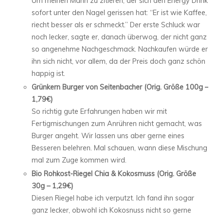
Um meinen Mann zu zitieren, der sich den Energy Drink
sofort unter den Nagel gerissen hat: “Er ist wie Kaffee,
riecht besser als er schmeckt.” Der erste Schluck war
noch lecker, sagte er, danach überwog, der nicht ganz
so angenehme Nachgeschmack. Nachkaufen würde er
ihn sich nicht, vor allem, da der Preis doch ganz schön
happig ist.
Grünkern Burger von Seitenbacher (Orig. Größe 100g –
1,79€)
So richtig gute Erfahrungen haben wir mit
Fertigmischungen zum Anrühren nicht gemacht, was
Burger angeht. Wir lassen uns aber gerne eines
Besseren belehren. Mal schauen, wann diese Mischung
mal zum Zuge kommen wird.
Bio Rohkost-Riegel Chia & Kokosmuss (Orig. Größe
30g – 1,29€)
Diesen Riegel habe ich verputzt. Ich fand ihn sogar
ganz lecker, obwohl ich Kokosnuss nicht so gerne