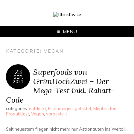
MENU
KATEGORIE:
VEGAN
Superfoods von
23
SEP.
GrünHochZwei – Der
2021
Mega-Test inkl. Rabatt-
Code
categories:
entdeckt
,
Erfahrungen
,
getestet
,
Mephisztoe
,
Produkttest
,
Vegan
,
vorgestellt
Seit neuestem fliegen nicht mehr nur Astronauten ins Weltall.