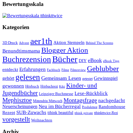
Bewertungsskala
Kategorien
aer1th
Aktion Stempeln
3D Druck
Behind The Screens
Advent
Blogger Aktion
Benundtimsmama
Bücher
Buchrezension
eBook
DIY
eBook Tipp
Geblubber
Erfahrungen
entdeckt
Filme
Filmreview
Fachbuch
gelesen
Gemeinsam Lesen
gehört
Gewinnspiel
getestet
Kinder- und
gewonnen
Hörbuch
Hörbuchrezi
Kiki
Jugendbücher
Lese-Rückblick
Leipziger Buchmesse
Mephisztoe
Montagsfrage
nachgedacht
Mittendrin Mittwoch
Neuerscheinungen
Neu im Bücherregal
Randomhouse
Produkttest
SUB-Zuwachs
Rezept
tthink beautiful
tthinkttwice-Rezi
tthink private
vorgestellt
Weihnachten
Archiv