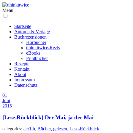
Menu
Startseite
Autoren & Verlage
Buchrezensionen
Hörbücher
tthinkttwice-Rezis
eBooks
Printbücher
Rezepte
Kontakt
About
Impressum
Datenschutz
01
Juni
2015
[Lese-Rückblick] Der Mai, ja der Mai
categories:
aer1th
,
Bücher
,
gelesen
,
Lese-Rückblick