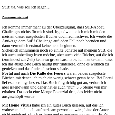
SuB: tja, was soll ich sagen…
Zusammengefasst
Ich komme immer mehr zu der Überzeugung, dass SuB-Abbau
Challenges nichts für mich sind. Irgendwie tue ich mich mit den
meisten dieser ausgelosten Bücher doch recht schwer. Ich werde die
Anti-Age dem SuB! Challenge auf jeden Fall noch beenden und
dann vermutlich erstmal keine neue beginnen.
Sicherlich schlummern noch so einige Schätze auf meinem SuB, die
ich auch unbedingt lesen möchte, aber auch viele Bücher, auf die ich
(zumindest zur Zeit) keine so große Lust habe. Ich merke dann, dass
ich das ausgeloste Buch häufig nur runterlese, ohne es wirklich zu
genießen und das finde ich schon schade.
Portal
und auch
Die Kälte des Feuers
waren beides ausgeloste
Bücher, mit denen ich mich ein wenig schwer getan habe. Bei Portal
lief es allerdings besser. Das Buch fing richtig gut an, verlor sich
aber irgendwann und daher hat es auch “nur” 3,5 Sterne von mir
erhalten. Da steckt eine Menge Potenzial drin, das leider nicht
ausgeschöpft wurde.
Mit
Homo Vitrus
habe ich ein gutes Buch gelesen, auf das ich
wahrscheinlich nicht aufmerksam geworden wäre, hätte der Autor
nicht angefragt, ob ich es lesen und rezensieren wollen würde. Zu