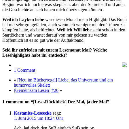
Beginn war ich noch etwas skeptisch, aber der Schreibstil und auch
die Geschichte an sich haben mich überzeugen können.
Weil ich Layken liebe
war diesen Monat mein Highlight. Das Buch
hat mir sehr gut gefallen, auch wenn ich weniger mit den Tränen zu
kämpfen hatte, als befürchtet.
Weil ich Will liebe
steht schon in den
Startlöchern und wartet darauf von mir gelesen zu werden.
Hoffentlich ist es so gut wie der Auftaktband.
Seid ihr zufrieden mit eurem Lesemonat Mai? Welche
Lesehighlights habt ihr entdeckt?
1 Comment
«
[Neu im Bücherregal] Liebe, das Universum und ein
humorvolles Skelett
[Gemeinsam Lesen] #26
»
1 comment on “[Lese-Rückblick] Der Mai, ja der Mai”
Kastanies-Leseecke
sagt:
1. Juni 2015 um 18:24 Uhr
Ach, laß doch den SuB einfach SuB sein ;-p