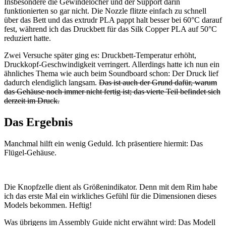
Insbesondere die Gewindelöcher und der Support darin
funktionierten so gar nicht. Die Nozzle flitzte einfach zu schnell
über das Bett und das extrudr PLA pappt halt besser bei 60°C darauf
fest, während ich das Druckbett für das Silk Copper PLA auf 50°C
reduziert hatte.
Zwei Versuche später ging es: Druckbett-Temperatur erhöht,
Druckkopf-Geschwindigkeit verringert. Allerdings hatte ich nun ein
ähnliches Thema wie auch beim Soundboard schon: Der Druck lief
dadurch elendiglich langsam.
Das ist auch der Grund dafür, warum
das Gehäuse noch immer nicht fertig ist; das vierte Teil befindet sich
derzeit im Druck.
Das Ergebnis
Manchmal hilft ein wenig Geduld. Ich präsentiere hiermit: Das
Flügel-Gehäuse.
Die Knopfzelle dient als Größenindikator. Denn mit dem Rim habe
ich das erste Mal ein wirkliches Gefühl für die Dimensionen dieses
Models bekommen. Heftig!
Was übrigens im Assembly Guide nicht erwähnt wird: Das Modell