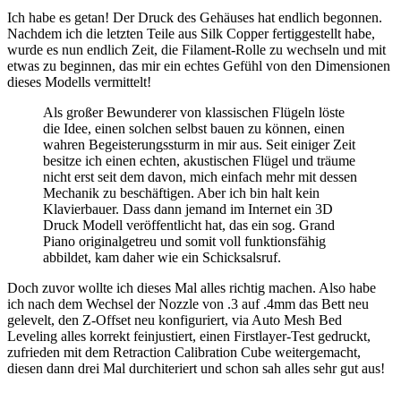
Ich habe es getan! Der Druck des Gehäuses hat endlich begonnen.
Nachdem ich die letzten Teile aus Silk Copper fertiggestellt habe,
wurde es nun endlich Zeit, die Filament-Rolle zu wechseln und mit
etwas zu beginnen, das mir ein echtes Gefühl von den Dimensionen
dieses Modells vermittelt!
Als großer Bewunderer von klassischen Flügeln löste
die Idee, einen solchen selbst bauen zu können, einen
wahren Begeisterungssturm in mir aus. Seit einiger Zeit
besitze ich einen echten, akustischen Flügel und träume
nicht erst seit dem davon, mich einfach mehr mit dessen
Mechanik zu beschäftigen. Aber ich bin halt kein
Klavierbauer. Dass dann jemand im Internet ein 3D
Druck Modell veröffentlicht hat, das ein sog. Grand
Piano originalgetreu und somit voll funktionsfähig
abbildet, kam daher wie ein Schicksalsruf.
Doch zuvor wollte ich dieses Mal alles richtig machen. Also habe
ich nach dem Wechsel der Nozzle von .3 auf .4mm das Bett neu
gelevelt, den Z-Offset neu konfiguriert, via Auto Mesh Bed
Leveling alles korrekt feinjustiert, einen Firstlayer-Test gedruckt,
zufrieden mit dem Retraction Calibration Cube weitergemacht,
diesen dann drei Mal durchiteriert und schon sah alles sehr gut aus!