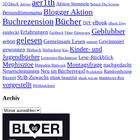
aer1th
Aktion Stempeln
3D Druck
Behind The Screens
Advent
Blogger Aktion
Benundtimsmama
Bücher
Buchrezension
eBook
DIY
eBook Tipp
Geblubber
Erfahrungen
entdeckt
Filme
Filmreview
Fachbuch
gelesen
Gemeinsam Lesen
gehört
Gewinnspiel
getestet
Kinder- und
gewonnen
Hörbuch
Hörbuchrezi
Kiki
Jugendbücher
Lese-Rückblick
Leipziger Buchmesse
Mephisztoe
Montagsfrage
nachgedacht
Mittendrin Mittwoch
Neuerscheinungen
Neu im Bücherregal
Randomhouse
Produkttest
SUB-Zuwachs
Rezept
tthink beautiful
tthinkttwice-Rezi
tthink private
vorgestellt
Weihnachten
Archiv
Archiv