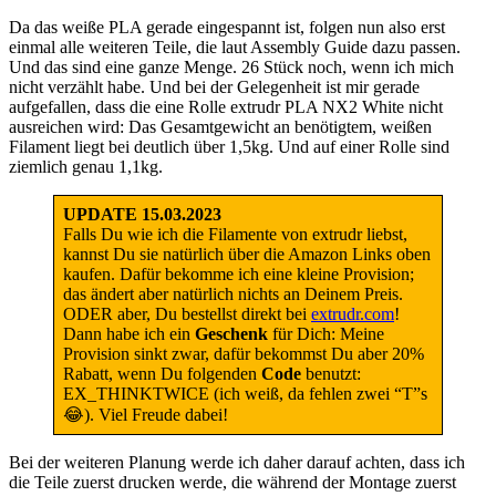
Da das weiße PLA gerade eingespannt ist, folgen nun also erst
einmal alle weiteren Teile, die laut Assembly Guide dazu passen.
Und das sind eine ganze Menge. 26 Stück noch, wenn ich mich
nicht verzählt habe. Und bei der Gelegenheit ist mir gerade
aufgefallen, dass die eine Rolle extrudr PLA NX2 White nicht
ausreichen wird: Das Gesamtgewicht an benötigtem, weißen
Filament liegt bei deutlich über 1,5kg. Und auf einer Rolle sind
ziemlich genau 1,1kg.
UPDATE 15.03.2023
Falls Du wie ich die Filamente von extrudr liebst,
kannst Du sie natürlich über die Amazon Links oben
kaufen. Dafür bekomme ich eine kleine Provision;
das ändert aber natürlich nichts an Deinem Preis.
ODER aber, Du bestellst direkt bei
extrudr.com
!
Dann habe ich ein
Geschenk
für Dich: Meine
Provision sinkt zwar, dafür bekommst Du aber 20%
Rabatt, wenn Du folgenden
Code
benutzt:
EX_THINKTWICE (ich weiß, da fehlen zwei “T”s
😂). Viel Freude dabei!
Bei der weiteren Planung werde ich daher darauf achten, dass ich
die Teile zuerst drucken werde, die während der Montage zuerst