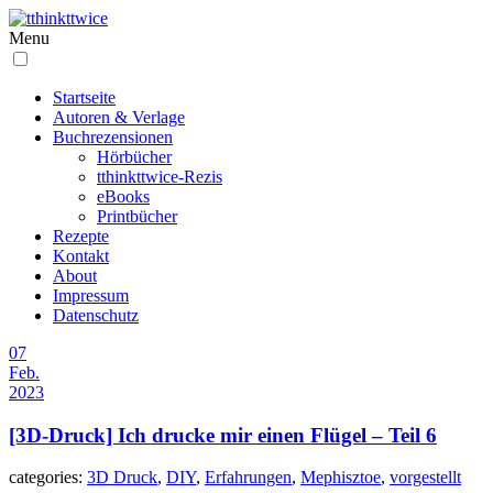
Menu
Startseite
Autoren & Verlage
Buchrezensionen
Hörbücher
tthinkttwice-Rezis
eBooks
Printbücher
Rezepte
Kontakt
About
Impressum
Datenschutz
07
Feb.
2023
[3D-Druck] Ich drucke mir einen Flügel – Teil 6
categories:
3D Druck
,
DIY
,
Erfahrungen
,
Mephisztoe
,
vorgestellt