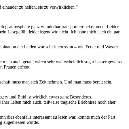
einander zu helfen, sie zu verwirklichen.”
hkriegsatmosphäre ganz wunderbar transportiert bekommen. Leider
in Lesegefühl leider irgendwie nicht. Ich hatte mich nach ein par
ination der beiden war sehr interessant – wie Feuer und Wasser.
für mich auch getan, wären sehr wahrscheinlich sogar besser gewesen,
n Frauen erfreut.
dschaft muss man sich Zeit nehmen. Und man muss bereit sein,
rgery und Enid ist wirklich etwas ganz Besonderes.
Daher ließen mich auch, teilweise tragische Erlebnisse noch eher
 dies ebenfalls interessant zu lesen war, konnte mich der Part
ung zugemessen wurde.