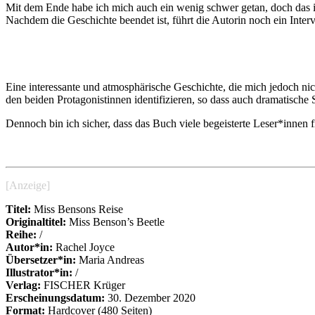
Mit dem Ende habe ich mich auch ein wenig schwer getan, doch das is
Nachdem die Geschichte beendet ist, führt die Autorin noch ein Inter
Eine interessante und atmosphärische Geschichte, die mich jedoch nic
den beiden Protagonistinnen identifizieren, so dass auch dramatische
Dennoch bin ich sicher, dass das Buch viele begeisterte Leser*innen f
[Anzeige]
Titel:
Miss Bensons Reise
Originaltitel:
Miss Benson’s Beetle
Reihe:
/
Autor*in:
Rachel Joyce
Übersetzer*in:
Maria Andreas
Illustrator*in:
/
Verlag:
FISCHER Krüger
Erscheinungsdatum:
30. Dezember 2020
Format:
Hardcover (480 Seiten)