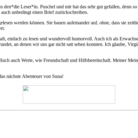
 den*die Leser*in. Puschel und mir hat das sehr gut gefallen, denn so
 auch unbedingt einen Brief zurückschreiben.
)gelesen werden können. Sie bauen aufeinander auf, ohne, dass sie zei
rt.
ildhaft, einfach zu lesen und wundervoll humorvoll. Auch ich als Erwac
det, an denen wir uns gar nicht satt sehen konnten. Ich glaube, Virginia
s Buch auch Werte, wie Freundschaft und Hilfsbereitschaft. Meiner Mei
 das nächste Abenteuer von Suna!