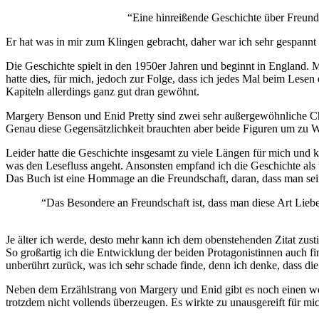
“Eine hinreißende Geschichte über Freunds
Er hat was in mir zum Klingen gebracht, daher war ich sehr gespannt
Die Geschichte spielt in den 1950er Jahren und beginnt in England.
hatte dies, für mich, jedoch zur Folge, dass ich jedes Mal beim Lese
Kapiteln allerdings ganz gut dran gewöhnt.
Margery Benson und Enid Pretty sind zwei sehr außergewöhnliche Cha
Genau diese Gegensätzlichkeit brauchten aber beide Figuren um zu Wa
Leider hatte die Geschichte insgesamt zu viele Längen für mich und k
was den Lesefluss angeht. Ansonsten empfand ich die Geschichte als
Das Buch ist eine Hommage an die Freundschaft, daran, dass man sei
“Das Besondere an Freundschaft ist, dass man diese Art Lieb
Je älter ich werde, desto mehr kann ich dem obenstehenden Zitat zus
So großartig ich die Entwicklung der beiden Protagonistinnen auch fin
unberührt zurück, was ich sehr schade finde, denn ich denke, dass d
Neben dem Erzählstrang von Margery und Enid gibt es noch einen weit
trotzdem nicht vollends überzeugen. Es wirkte zu unausgereift für m