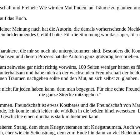
chaft und Freiheit: Wie wir den Mut finden, an Träume zu glauben und 
 auf das Buch.
 Meiner Meinung nach hat die Autorin, die damals vorherrschende Nac
n ein beklemmendes Gefühl hatte. Für die Stimmung war das super, für me
raktere, die mir so noch nie untergekommen sind. Besonders die Komb
chsen und diesen Prozess hat die Autorin ganz großartig beschrieben.
am zeitweise gar nicht richtig vorwärts. 100 Seiten weniger hätten es 
 unterhaltsam und habe mich an der wachsenden Freundschaft der beide
nen Träumen nachgehen sollte und den Mut, an sich selbst zu glauben.
e nicht für jeden haben kann, dem man begegnet. Für eine echte Freun
die ganze Strecke mitzugehen.”
timmen. Freundschaft ist etwas Kostbares und die Freundschaft von Ma
de, ich konnte mich leider nie wirklich in die beiden hineinversetzen. 
ie Geschichte einen durchaus stark mitnehmen kann.
eren Strang, dem eines Kriegsveteranen mit Kriegstraumata. Auch wenn
ich, eher wie ein Seitenstrang, dem zum Ende hin dann zu viel Bedeut