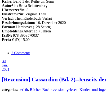
Reihe:
Band 1 der Reihe um Suna
Autor*in:
Britta Schattenberg
Übersetzer*in:
/
Illustrator*in:
Virginia Theil
Verlag:
Theil Kinderbuch Verlag
Erscheinungsdatum:
10. Dezember 2020
Format:
Hardcover (128 Seiten)
Empfohlenes Alter:
ab 7 Jahren
ISBN:
978-3968570037
Preis:
€ (D) 15,00
2 Comments
30
Jan.
2021
[Rezension] Cassardim (Bd. 2)–Jenseits de
categories:
aer1th
,
Bücher
,
Buchrezension
,
gelesen
,
Kinder- und Jug