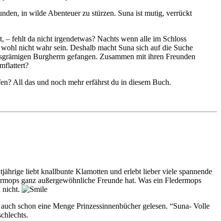
nden, in wilde Abenteuer zu stürzen. Suna ist mutig, verrückt
, – fehlt da nicht irgendetwas? Nachts wenn alle im Schloss
ch wohl nicht wahr sein. Deshalb macht Suna sich auf die Suche
griesgrämigen Burgherrn gefangen. Zusammen mit ihren Freunden
flattert?
? All das und noch mehr erfährst du in diesem Buch.
jährige liebt knallbunte Klamotten und erlebt lieber viele spannende
dermops ganz außergewöhnliche Freunde hat. Was ein Fledermops
 nicht.
ch auch schon eine Menge Prinzessinnenbücher gelesen. “Suna- Volle
chlechts.