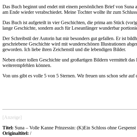
Das Buch beginnt und endet mit einem persönlichen Brief von Suna an
am Ende wieder verabschiedet. Meine Tochter wollte ihr zum Schluss
Das Buch ist aufgeteilt in vier Geschichten, die prima am Stück (vor
lange Geschichte, sondern auch für Leseanfänger wunderbar portionie
Der Schreibstil der Autorin hat mir besonders gut gefallen. Er ist b
geschriebene Geschichte wird mit wunderschönen Illustrationen abgerun
geworden. Ich liebe ihren Zeichenstil und die lebendigen Bilder.
Neben einer tollen Geschichte und großartigen Bildern vermittelt da
weiterempfehlen können.
Von uns gibt es volle 5 von 5 Sternen. Wir freuen uns schon sehr auf
[Anzeige]
Titel:
Suna – Volle Kanne Prinzessin: (K)Ein Schloss ohne Gespenst
Originaltitel:
/