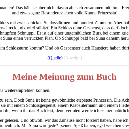
ananien! Das hält sie aber nicht davon ab, sich zusammen mit ihren Freu
und etwas ganz Besonderes; eben volle Kanne Prinzessin!
chloss mit zwei schicken Schlosstürmen und hundert Zimmern. Aber halt
rschreckt, nix wird stibitzt! Ein Schloss ohne Gespenst, dass darf do
schnupften Schnuppi. Er ist auf einer ungemütlichen Burg bei einem 
t Suna einen verrückten Plan. Ob Schnuppi bald bei Suna daheim herum
 Schlossturm kommt? Und ob Gespenster auch Haustiere haben dürfen
(
Quelle
)
[Anzeige]
Meine Meinung zum Buch
ns weiterempfehlen können.
u sein. Doch Suna ist keine gewöhnliche etepetete Prinzessin. Die Acht
ss sie mit einem Schlossgespenst, einem Klabautermann und einem Fle
 ihr, wenn ihr das Buch lest, denn verraten werde ich es hier natürlich
cher gelesen. Und obwohl wir das Zuhause nicht forciert haben, habe i
sinnenbuch. Mit Suna wird jede*r seinen Spaß haben, egal welchen Ges