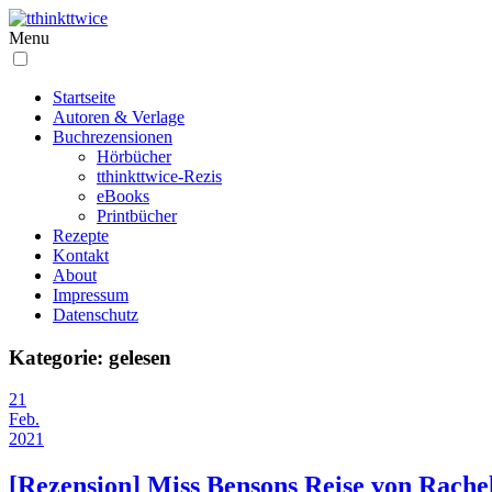
Menu
Startseite
Autoren & Verlage
Buchrezensionen
Hörbücher
tthinkttwice-Rezis
eBooks
Printbücher
Rezepte
Kontakt
About
Impressum
Datenschutz
Kategorie:
gelesen
21
Feb.
2021
[Rezension] Miss Bensons Reise von Rache