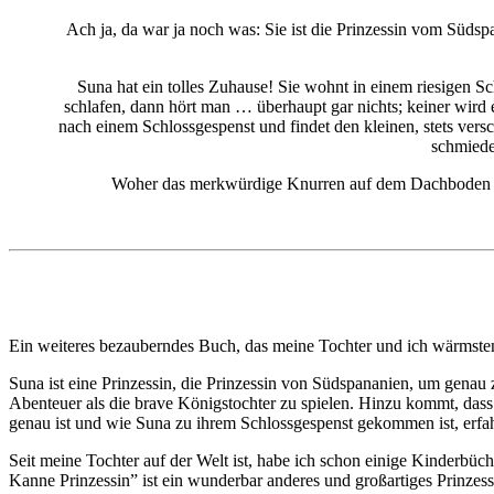
Ach ja, da war ja noch was: Sie ist die Prinzessin vom Südsp
Suna hat ein tolles Zuhause! Sie wohnt in einem riesigen S
schlafen, dann hört man … überhaupt gar nichts; keiner wird e
nach einem Schlossgespenst und findet den kleinen, stets ver
schmiede
Woher das merkwürdige Knurren auf dem Dachboden im
Ein weiteres bezauberndes Buch, das meine Tochter und ich wärmste
Suna ist eine Prinzessin, die Prinzessin von Südspananien, um genau z
Abenteuer als die brave Königstochter zu spielen. Hinzu kommt, da
genau ist und wie Suna zu ihrem Schlossgespenst gekommen ist, erfahrt
Seit meine Tochter auf der Welt ist, habe ich schon einige Kinderbü
Kanne Prinzessin” ist ein wunderbar anderes und großartiges Prinzes