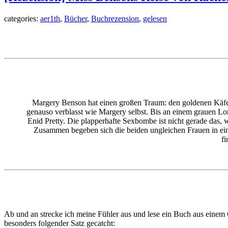
categories:
aer1th
,
Bücher
,
Buchrezension
,
gelesen
Margery Benson hat einen großen Traum: den goldenen Käfer i
genauso verblasst wie Margery selbst. Bis an einem grauen Lo
Enid Pretty. Die plapperhafte Sexbombe ist nicht gerade das, 
Zusammen begeben sich die beiden ungleichen Frauen in ein 
fi
Ab und an strecke ich meine Fühler aus und lese ein Buch aus einem 
besonders folgender Satz gecatcht: