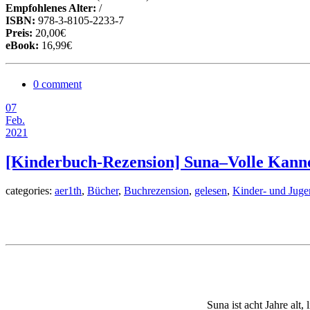
Empfohlenes Alter:
/
ISBN:
978-3-8105-2233-7
Preis:
20,00€
eBook:
16,99€
0 comment
07
Feb.
2021
[Kinderbuch-Rezension] Suna–Volle Kanne 
categories:
aer1th
,
Bücher
,
Buchrezension
,
gelesen
,
Kinder- und Jug
Suna ist acht Jahre al