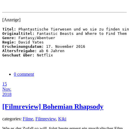
[Anzeige]
Titel:
Originaltitel:
Genre:
Regie:
Erscheinungsdatum: 
Altersfreigabe:
Geschaut über:
 Netflix
0 comment
15
Nov.
2018
[Filmreview] Bohemian Rhapsody
categories:
Filme
,
Filmreview
,
Kiki
Wie es der Zufall so will, folgt heute erneut ein musikalischer Film,