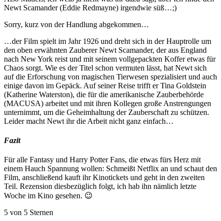
Newt Scamander (Eddie Redmayne) irgendwie süß…;)
Sorry, kurz von der Handlung abgekommen…
…der Film spielt im Jahr 1926 und dreht sich in der Hauptrolle um
den oben erwähnten Zauberer Newt Scamander, der aus England
nach New York reist und mit seinem vollgepackten Koffer etwas für
Chaos sorgt. Wie es der Titel schon vermuten lässt, hat Newt sich
auf die Erforschung von magischen Tierwesen spezialisiert und auch
einige davon im Gepäck. Auf seiner Reise trifft er Tina Goldstein
(Katherine Waterston), die für die amerikanische Zauberbehörde
(MACUSA) arbeitet und mit ihren Kollegen große Anstrengungen
unternimmt, um die Geheimhaltung der Zauberschaft zu schützen.
Leider macht Newt ihr die Arbeit nicht ganz einfach…
Fazit
Für alle Fantasy und Harry Potter Fans, die etwas fürs Herz mit
einem Hauch Spannung wollen: Schmeißt Netflix an und schaut den
Film, anschließend kauft ihr Kinotickets und geht in den zweiten
Teil. Rezension diesbezüglich folgt, ich hab ihn nämlich letzte
Woche im Kino gesehen. 😉
5 von 5 Sternen