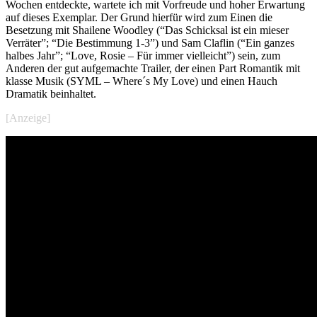
Wochen entdeckte, wartete ich mit Vorfreude und hoher Erwartung
auf dieses Exemplar. Der Grund hierfür wird zum Einen die
Besetzung mit Shailene Woodley (“Das Schicksal ist ein mieser
Verräter”; “Die Bestimmung 1-3”) und Sam Claflin (“Ein ganzes
halbes Jahr”; “Love, Rosie – Für immer vielleicht”) sein, zum
Anderen der gut aufgemachte Trailer, der einen Part Romantik mit
klasse Musik (SYML – Where´s My Love) und einen Hauch
Dramatik beinhaltet.
[Anzeige]