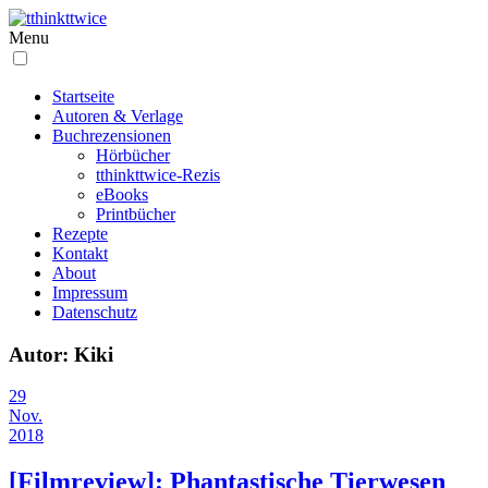
Menu
Startseite
Autoren & Verlage
Buchrezensionen
Hörbücher
tthinkttwice-Rezis
eBooks
Printbücher
Rezepte
Kontakt
About
Impressum
Datenschutz
Autor:
Kiki
29
Nov.
2018
[Filmreview]: Phantastische Tierwesen